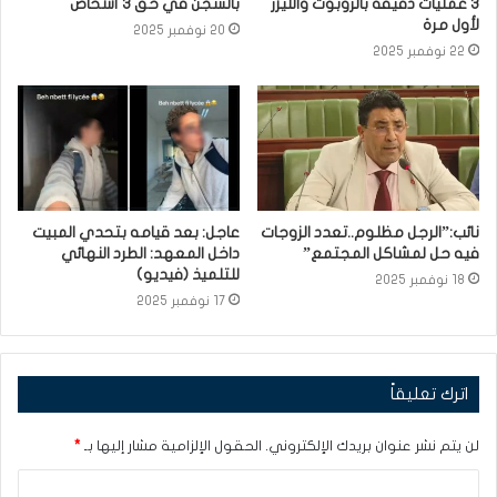
3 عمليات دقيقة بالروبوت والليزر
بالسجن في حق 3 أشخاص
لأول مرة
20 نوفمبر 2025
22 نوفمبر 2025
نائب:”الرجل مظلوم..تعدد الزوجات
عاجل: بعد قيامه بتحدي المبيت
فيه حل لمشاكل المجتمع”
داخل المعهد: الطرد النهائي
للتلميذ (فيديو)
18 نوفمبر 2025
17 نوفمبر 2025
اترك تعليقاً
لن يتم نشر عنوان بريدك الإلكتروني.
الحقول الإلزامية مشار إليها بـ
*
ا