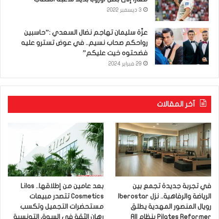
3 ديسمبر 2022
عزّة سليمان تهاجم نضال السعدي :”حاسبين
رواحكم صحاب نسيم.. في عوض تسترو عليه
فضحتوه خيت عليكم”
29 فبراير 2024
آخر المقالات
في تجربة جديدة تجمع بين
بعد عامين من إطلاقها.. Lilas
الرياضة والرفاهية.. نزل Iberostar
Cosmetics تتصدر مبيعات
رويال المنصور المهدية يطلق
مستحضرات التجميل وتكسب
Pilates Reformer بنظام All
رهان الثقة في السوق التونسية