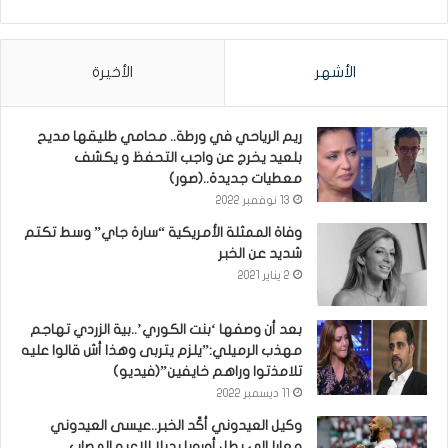
الأشهر
الأخيرة
ريم الرياحي في ورطة.. محامي طليقها مديح
بلعيد يخرج عن واجب التحفظ و يكشف
معطيات جديدة..(صور)
13 نوفمبر 2022
وفاة الممثلة الأمريكية “سارة جاي” وسط تكتم
شديد عن الخبر
2 يناير 2021
بعد أن وصفها ‘بنت الكوري’..بية الزردي تهاجم
مهذب الرميلي:”يلزم يتربى وهذا أش قالوا عليه
تلامذتوا وراهم خايفين”(فيديو)
11 ديسمبر 2022
وكيل العيدوني أكّد الخبر..عيسى العيدوني
معارا إلى بطل أوروبا بديلا للاعبه المصاب