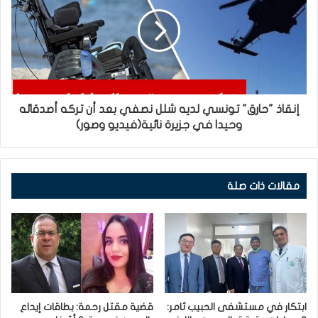
إنقاذ "حارق" تونسي لديه شلل نصفي بعد أن تركه أصدقائه
وحيدا في جزيرة نائية(فيديو وصور)
مقالات ذات صلة
ابتكار في مستشفى الحبيب ثامر:
قضية مقتل رحمة: بطاقات إيداع