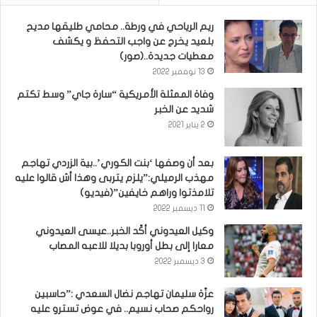
ريم الرياحي في ورطة.. محامي طليقها مديح
بلعيد يخرج عن واجب التحفظ و يكشف
معطيات جديدة..(صور)
13 نوفمبر 2022
وفاة الممثلة الأمريكية “سارة جاي” وسط تكتم
شديد عن الخبر
2 يناير 2021
بعد أن وصفها ‘بنت الكوري’..بية الزردي تهاجم
مهذب الرميلي:”يلزم يتربى وهذا أش قالوا عليه
تلامذتوا وراهم خايفين”(فيديو)
11 ديسمبر 2022
وكيل العيدوني أكّد الخبر..عيسى العيدوني
معارا إلى بطل أوروبا بديلا للاعبه المصاب
3 ديسمبر 2022
عزّة سليمان تهاجم نضال السعدي :”حاسبين
رواحكم صحاب نسيم.. في عوض تسترو عليه