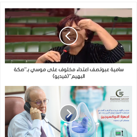
سامية عبوتصف اعتداء مخلوف على موسي بـ''صكة
البهيم''(فيديو)