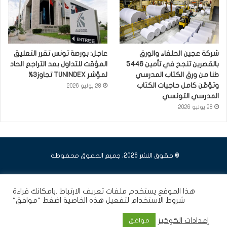
شركة عجين الحلفاء والورق
عاجل: بورصة تونس تقرر التعليق
بالقصرين تنجح في تأمين 5446
المؤقت للتداول بعد التراجع الحاد
طنا من ورق الكتاب المدرسي
لمؤشر TUNINDEX تجاوز3%
وتؤمّن كامل حاجيات الكتاب
28 يوليو 2026
المدرسي التونسي
28 يوليو 2026
© حقوق النشر 2026، جميع الحقوق محفوظة
فيسبوك
يوتيوب
انستقرام
هذا الموقع يستخدم ملفات تعريف الارتباط .بامكانك قراءة
شروط الاستخدام
لتفعيل هذه الخاصية اضغط "موافق"
إعدادات الكوكيز
موافق