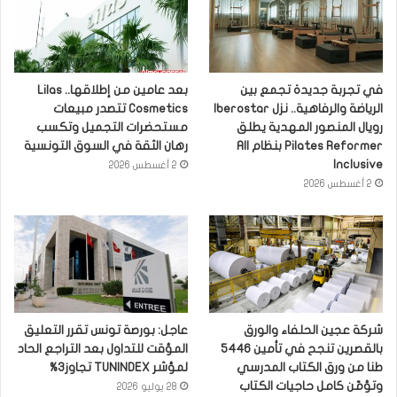
في تجربة جديدة تجمع بين
بعد عامين من إطلاقها.. Lilas
الرياضة والرفاهية.. نزل Iberostar
Cosmetics تتصدر مبيعات
رويال المنصور المهدية يطلق
مستحضرات التجميل وتكسب
Pilates Reformer بنظام All
رهان الثقة في السوق التونسية
Inclusive
2 أغسطس 2026
2 أغسطس 2026
شركة عجين الحلفاء والورق
عاجل: بورصة تونس تقرر التعليق
بالقصرين تنجح في تأمين 5446
المؤقت للتداول بعد التراجع الحاد
طنا من ورق الكتاب المدرسي
لمؤشر TUNINDEX تجاوز3%
وتؤمّن كامل حاجيات الكتاب
28 يوليو 2026