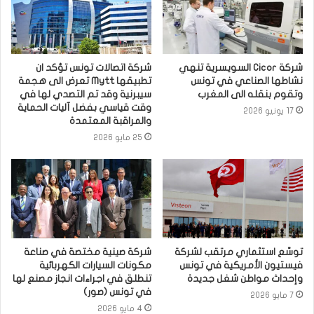
شركة Cicor السويسرية تنهي
شركة اتصالات تونس تؤكد ان
نشاطها الصناعي في تونس
تطبيقها Mytt تعرض الى هجمة
وتقوم بنقله الى المغرب
سيبرنية وقد تم التصدي لها في
وقت قياسي بفضل آليات الحماية
17 يونيو 2026
والمراقبة المعتمدة
25 مايو 2026
توسّع استثماري مرتقب لشركة
شركة صينية مختصة في صناعة
فيستيون الأمريكية في تونس
مكونات السيارات الكهربائية
وإحداث مواطن شغل جديدة
تنطلق في اجراءات انجاز مصنع لها
في تونس (صور)
7 مايو 2026
4 مايو 2026