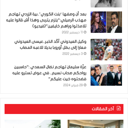
بعد أن وصفها ‘بنت الكوري’..بية الزردي تهاجم
مهذب الرميلي:”يلزم يتربى وهذا أش قالوا عليه
تلامذتوا وراهم خايفين”(فيديو)
11 ديسمبر 2022
وكيل العيدوني أكّد الخبر..عيسى العيدوني
معارا إلى بطل أوروبا بديلا للاعبه المصاب
3 ديسمبر 2022
عزّة سليمان تهاجم نضال السعدي :”حاسبين
رواحكم صحاب نسيم.. في عوض تسترو عليه
فضحتوه خيت عليكم”
29 فبراير 2024
آخر المقالات