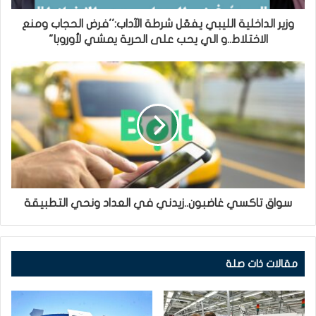
وزير الداخلية الليبي يفعّل شرطة الآداب:''فرض الحجاب ومنع
الاختلاط..و الي يحب على الحرية يمشي لأوروبا"
سواق تاكسي غاضبون..زيدني في العداد ونحي التطبيقة
مقالات ذات صلة