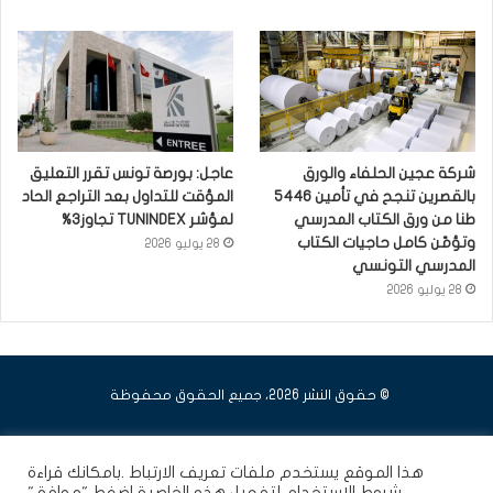
شركة عجين الحلفاء والورق
عاجل: بورصة تونس تقرر التعليق
بالقصرين تنجح في تأمين 5446
المؤقت للتداول بعد التراجع الحاد
طنا من ورق الكتاب المدرسي
لمؤشر TUNINDEX تجاوز3%
وتؤمّن كامل حاجيات الكتاب
28 يوليو 2026
المدرسي التونسي
28 يوليو 2026
© حقوق النشر 2026، جميع الحقوق محفوظة
فيسبوك
يوتيوب
انستقرام
هذا الموقع يستخدم ملفات تعريف الارتباط .بامكانك قراءة
شروط الاستخدام
لتفعيل هذه الخاصية اضغط "موافق"