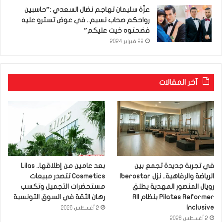
عزّة سليمان تهاجم نضال السعدي :”حاسبين
رواحكم صحاب نسيم.. في عوض تسترو عليه
فضحتوه خيت عليكم”
29 فبراير 2024
آخر المقالات
في تجربة جديدة تجمع بين
بعد عامين من إطلاقها.. Lilas
الرياضة والرفاهية.. نزل Iberostar
Cosmetics تتصدر مبيعات
رويال المنصور المهدية يطلق
مستحضرات التجميل وتكسب
Pilates Reformer بنظام All
رهان الثقة في السوق التونسية
Inclusive
2 أغسطس 2026
2 أغسطس 2026