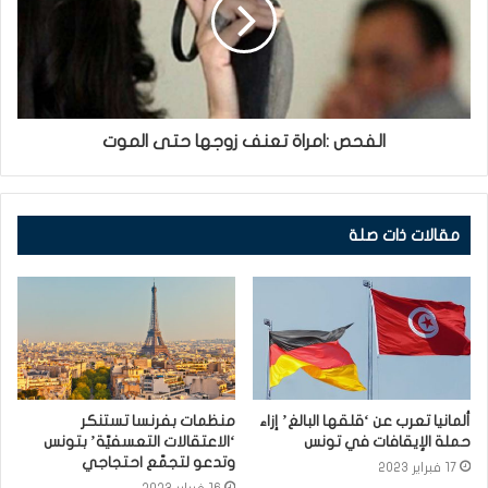
الفحص :امراة تعنف زوجها حتى الموت
مقالات ذات صلة
ألمانيا تعرب عن ‘قلقها البالغ’ إزاء
منظمات بفرنسا تستنكر
حملة الإيقافات في تونس
‘الاعتقالات التعسفيّة’ بتونس
وتدعو لتجمّع احتجاجي
17 فبراير 2023
16 فبراير 2023