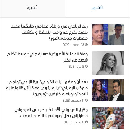
الأشهر
الأخيرة
ريم الرياحي في ورطة.. محامي طليقها مديح
بلعيد يخرج عن واجب التحفظ و يكشف
معطيات جديدة..(صور)
13 نوفمبر 2022
وفاة الممثلة الأمريكية “سارة جاي” وسط تكتم
شديد عن الخبر
2 يناير 2021
بعد أن وصفها ‘بنت الكوري’..بية الزردي تهاجم
مهذب الرميلي:”يلزم يتربى وهذا أش قالوا عليه
تلامذتوا وراهم خايفين”(فيديو)
11 ديسمبر 2022
وكيل العيدوني أكّد الخبر..عيسى العيدوني
معارا إلى بطل أوروبا بديلا للاعبه المصاب
3 ديسمبر 2022