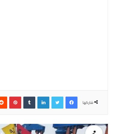
فيسبوك
تويتر
لينكدإن
بينتير
شاركها