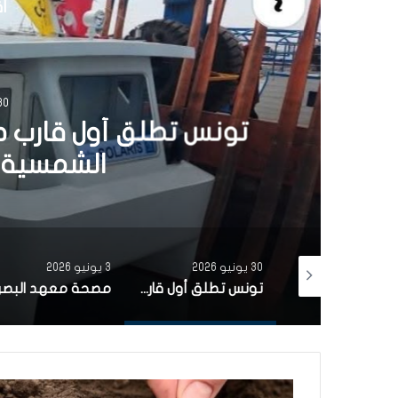
أق
30 يونيو 6
تونس تطلق أول قارب ص
الشمسية 
30 يونيو 2026
3 يونيو 2026
بتمويل من البنك الاوروبي للاستثمار شركة ‘نقل تونس’ توقّع عقد اقتناء 18 عربة قطار جديدة من الصين لفائدة خط TGM
تونس تطلق أول قارب صيد كهربائي يعمل بالطاقة الشمسية في المتوسط