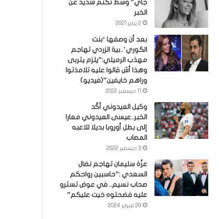
جاي” وسط تكتم شديد عن
الخبر
2 يناير 2021
بعد أن وصفها ‘بنت
الكوري’..بية الزردي تهاجم
مهذب الرميلي:”يلزم يتربى
وهذا أش قالوا عليه تلامذتوا
وراهم خايفين”(فيديو)
11 ديسمبر 2022
وكيل العيدوني أكّد
الخبر..عيسى العيدوني معارا
إلى بطل أوروبا بديلا للاعبه
المصاب
3 ديسمبر 2022
عزّة سليمان تهاجم نضال
السعدي :”حاسبين رواحكم
صحاب نسيم.. في عوض تسترو
عليه فضحتوه خيت عليكم”
29 فبراير 2024