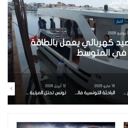
رأ التالي
أخبار
202
يد كهربائي يعمل بالطاقة
في المتوسط
19 مايو 2026
12 أبريل 2026
10 أبريل 2026
مصحة معهد البصر والشبكية بالبحيرة 1 تقوم باجراء اكثر من 50 عملية جراحية لازالة الماء الابيض مجانا لفائدة عدد من اهالي قفصة
الباحثة التونسية فاتن المولدي تنجح في الحصول على براءة اختراع في الولايات المتحدة الأمريكية، وذلك بعد ابتكارها محركاً هجيناً ثورياً
تونس تحتل المرتبة الاولى افريقيا من حيث عدد النساء المطورات للبرمجيات