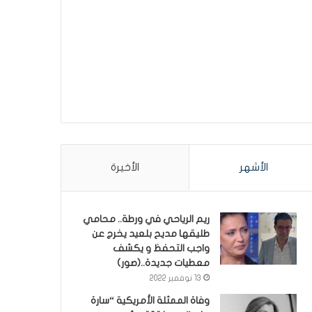
الأشهر
الأخيرة
ريم الرياحي في ورطة.. محامي
طليقها مديح بلعيد يخرج عن
واجب التحفظ و يكشف
معطيات جديدة..(صور)
13 نوفمبر 2022
وفاة الممثلة الأمريكية “سارة