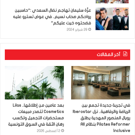
عزّة سليمان تهاجم نضال السعدي :”حاسبين
رواحكم صحاب نسيم.. في عوض تسترو عليه
فضحتوه خيت عليكم”
29 فبراير 2024
آخر المقالات
في تجربة جديدة تجمع بين
بعد عامين من إطلاقها.. Lilas
الرياضة والرفاهية.. نزل Iberostar
Cosmetics تتصدر مبيعات
رويال المنصور المهدية يطلق
مستحضرات التجميل وتكسب
Pilates Reformer بنظام All
رهان الثقة في السوق التونسية
Inclusive
2 أغسطس 2026