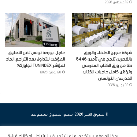
2 أغسطس 2026
شركة عجين الحلفاء والورق
عاجل: بورصة تونس تقرر التعليق
بالقصرين تنجح في تأمين 5446
المؤقت للتداول بعد التراجع الحاد
طنا من ورق الكتاب المدرسي
لمؤشر TUNINDEX تجاوز3%
وتؤمّن كامل حاجيات الكتاب
28 يوليو 2026
المدرسي التونسي
28 يوليو 2026
© حقوق النشر 2026، جميع الحقوق محفوظة
فيسبوك
يوتيوب
انستقرام
هذا الموقع يستخدم ملفات تعريف الارتباط .بامكانك قراءة