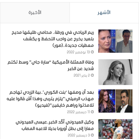
الأشهر
الأخيرة
ريم الرياحي في ورطة.. محامي طليقها مديح
بلعيد يخرج عن واجب التحفظ و يكشف
معطيات جديدة..(صور)
13 نوفمبر 2022
وفاة الممثلة الأمريكية “سارة جاي” وسط تكتم
شديد عن الخبر
2 يناير 2021
بعد أن وصفها ‘بنت الكوري’..بية الزردي تهاجم
مهذب الرميلي:”يلزم يتربى وهذا أش قالوا عليه
تلامذتوا وراهم خايفين”(فيديو)
11 ديسمبر 2022
وكيل العيدوني أكّد الخبر..عيسى العيدوني
معارا إلى بطل أوروبا بديلا للاعبه المصاب
3 ديسمبر 2022