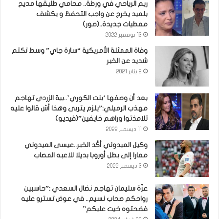
ريم الرياحي في ورطة.. محامي طليقها مديح
بلعيد يخرج عن واجب التحفظ و يكشف
معطيات جديدة..(صور)
13 نوفمبر 2022
وفاة الممثلة الأمريكية “سارة جاي” وسط تكتم
شديد عن الخبر
2 يناير 2021
بعد أن وصفها ‘بنت الكوري’..بية الزردي تهاجم
مهذب الرميلي:”يلزم يتربى وهذا أش قالوا عليه
تلامذتوا وراهم خايفين”(فيديو)
11 ديسمبر 2022
وكيل العيدوني أكّد الخبر..عيسى العيدوني
معارا إلى بطل أوروبا بديلا للاعبه المصاب
3 ديسمبر 2022
عزّة سليمان تهاجم نضال السعدي :”حاسبين
رواحكم صحاب نسيم.. في عوض تسترو عليه
فضحتوه خيت عليكم”