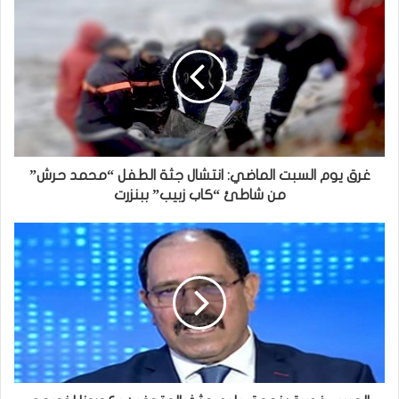
غرق يوم السبت الماضي: انتشال جثة الطفل “محمد حرش”
من شاطئ “كاب زبيب” ببنزرت