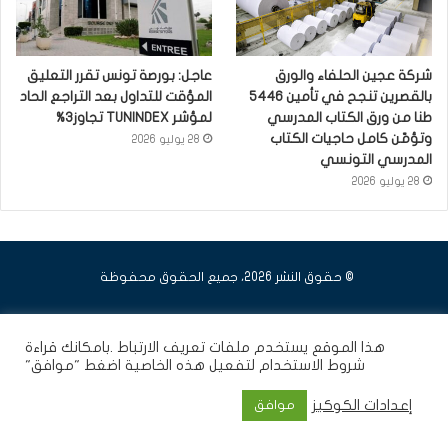
شركة عجين الحلفاء والورق
عاجل: بورصة تونس تقرر التعليق
بالقصرين تنجح في تأمين 5446
المؤقت للتداول بعد التراجع الحاد
طنا من ورق الكتاب المدرسي
لمؤشر TUNINDEX تجاوز3%
وتؤمّن كامل حاجيات الكتاب
28 يوليو 2026
المدرسي التونسي
28 يوليو 2026
© حقوق النشر 2026، جميع الحقوق محفوظة
فيسبوك
يوتيوب
انستقرام
هذا الموقع يستخدم ملفات تعريف الارتباط .بامكانك قراءة
شروط الاستخدام
لتفعيل هذه الخاصية اضغط "موافق"
إعدادات الكوكيز
موافق