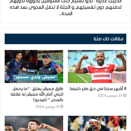
الحبيب غديرة : نحو تسليم جثث المتوفين بكورونا لذويهم
لدفنهم دون تغسيلهم..و الجثة لا تنقل العدوى بعد هذه
المدة...
مقالات ذات صلة
8 أشهر سجنا في حق صابر خليفة
طارق مميش يعلق : “ما يحصل
لابني أمان الله مميش له علاقة
23 ديسمبر 2024
بالسحر..” (فيديو)
15 نوفمبر 2024