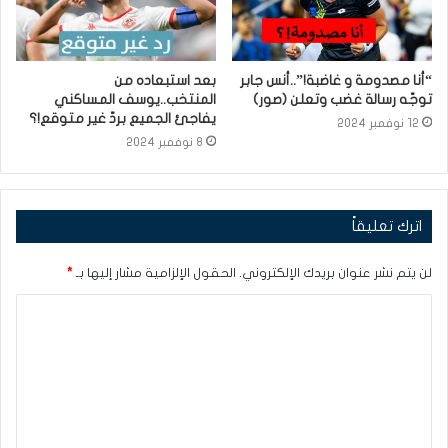
“أنا مصدومة و غاضبة!”..أنس جابر
بعد استبعاده من
توجّه رسالة غضب وتعلن (صور)
المنتخب..يوسف المساكني
يفاجئ الجميع بردّ غير متوقع!؟
12 نوفمبر 2024
8 نوفمبر 2024
اترك تعليقاً
لن يتم نشر عنوان بريدك الإلكتروني.
الحقول الإلزامية مشار إليها بـ
*
ا
ل
ت
ع
ل