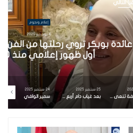
رأ التالي
علام ونجوم
ها من الفن إلى الحجاب في
 منذ 20 سنة
25 سبتمبر 2025
24 سبتمبر 2025
24 سبتمبر 2025
وزارة الثقافة تنعى الممثل علي الفارسي
بعد غياب دام أربع سنوات..سامي الفهري يعلن عن مسلسل جديد بعوان “هاذي آخرتها”
سمير الوافي يعلن عن وفاة شقيقه ماهر:”فاجعة كبيرة.. رحل عنا في عز شبابه”