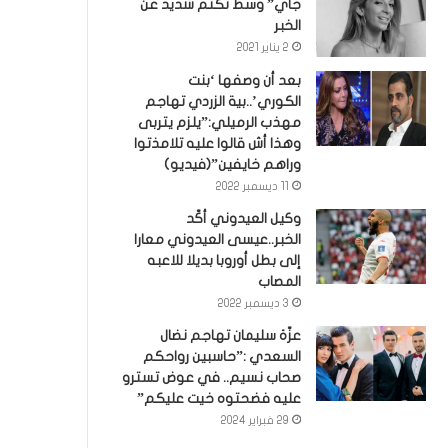
جاي” وسط تكتم شديد عن
الخبر
2 يناير 2021
بعد أن وصفها ‘بنت
الكوري’..بية الزردي تهاجم
مهذب الرميلي:”يلزم يتربى
وهذا أش قالوا عليه تلامذتوا
وراهم خايفين”(فيديو)
11 ديسمبر 2022
وكيل العيدوني أكّد
الخبر..عيسى العيدوني معارا
إلى بطل أوروبا بديلا للاعبه
المصاب
3 ديسمبر 2022
عزّة سليمان تهاجم نضال
السعدي :”حاسبين رواحكم
صحاب نسيم.. في عوض تسترو
عليه فضحتوه خيت عليكم”
29 فبراير 2024