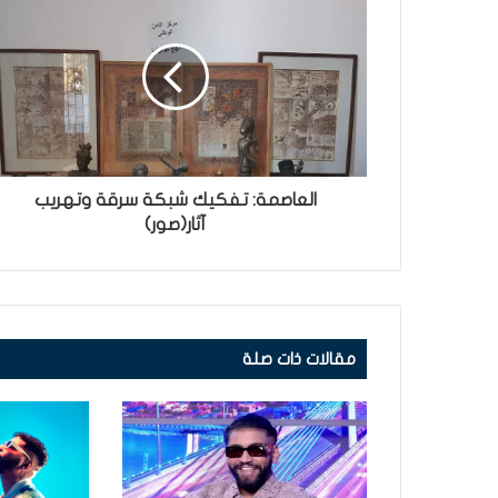
العاصمة: تفكيك شبكة سرقة وتهريب
آثار(صور)
مقالات ذات صلة