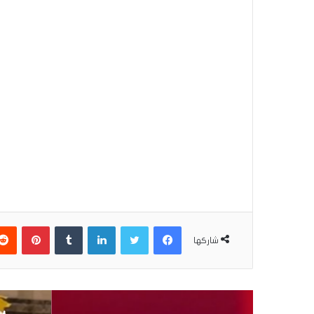
فيسبوك
تويتر
لينكدإن
بينتير
شاركها