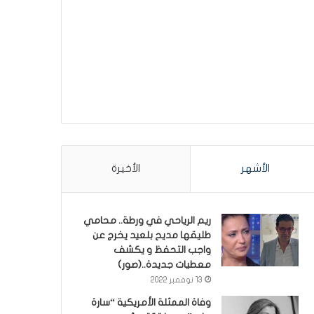
الأشهر
الأخيرة
ريم الرياحي في ورطة.. محامي
طليقها مديح بلعيد يخرج عن
واجب التحفظ و يكشف
معطيات جديدة..(صور)
13 نوفمبر 2022
وفاة الممثلة الأمريكية “سارة