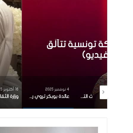
أق
إ
4 نوفمبر 2025
عائدة بوبكر تروي رحلت
أول ظهور إعلامي
4 نوفمبر 2025
16 أكتوبر 2025
بأغنية من التراث التونسي.. مشاركة تونسية تتألّق في برنامج the voice (فيديو)
عائدة بوبكر تروي رحلتها من الفن إلى الحجاب في أول ظهور إعلامي منذ 20 سنة