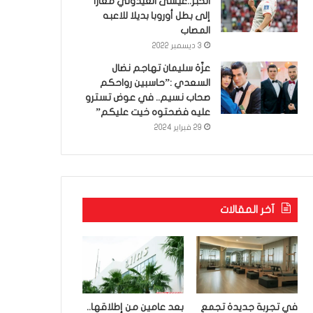
الخبر..عيسى العيدوني معارا
إلى بطل أوروبا بديلا للاعبه
المصاب
3 ديسمبر 2022
عزّة سليمان تهاجم نضال
السعدي :”حاسبين رواحكم
صحاب نسيم.. في عوض تسترو
عليه فضحتوه خيت عليكم”
29 فبراير 2024
آخر المقالات
في تجربة جديدة تجمع
بعد عامين من إطلاقها..