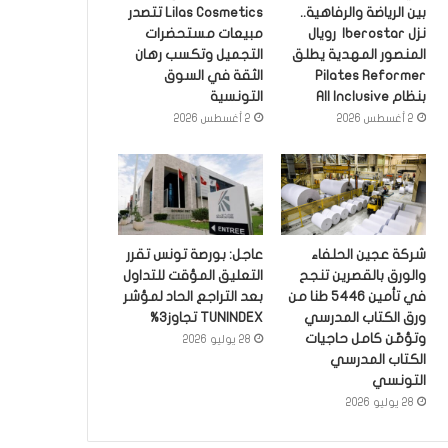
بين الرياضة والرفاهية..
Lilas Cosmetics تتصدر
نزل Iberostar رويال
مبيعات مستحضرات
المنصور المهدية يطلق
التجميل وتكسب رهان
Pilates Reformer
الثقة في السوق
بنظام All Inclusive
التونسية
2 أغسطس 2026
2 أغسطس 2026
شركة عجين الحلفاء
عاجل: بورصة تونس تقرر
والورق بالقصرين تنجح
التعليق المؤقت للتداول
في تأمين 5446 طنا من
بعد التراجع الحاد لمؤشر
ورق الكتاب المدرسي
TUNINDEX تجاوز3%
وتؤمّن كامل حاجيات
28 يوليو 2026
الكتاب المدرسي
التونسي
28 يوليو 2026