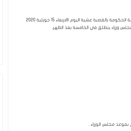
فوجئ وزراء النهضة وهم في طريقهم الى مقر رئاسة الحكومة بالقصبة عشية اليوم االاربعاء 15 جويلية 2020
جلس وزراء ينطلق في الخامسة بعد الظهر.
 بموعد مجلس الوزراء .