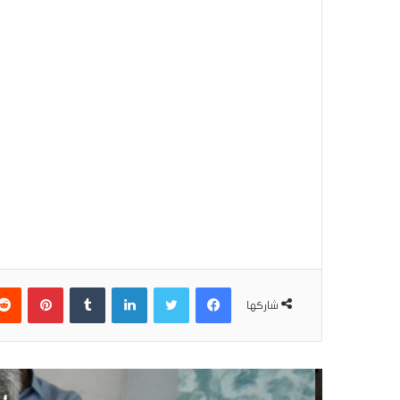
فيسبوك
تويتر
لينكدإن
بينتير
شاركها