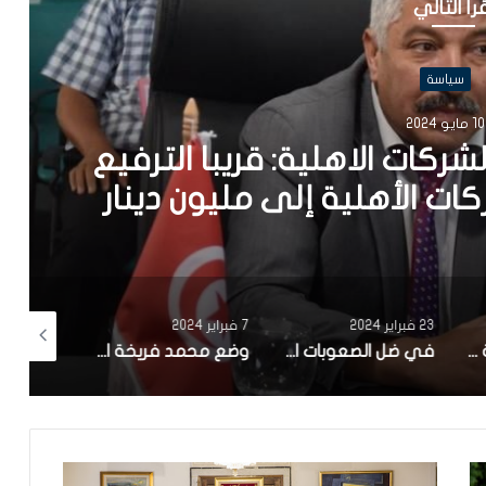
رأ التالي
سياسة
 2024
ركات الاهلية: قريبا الترفيع
 الأهلية إلى مليون دينار
23 فبراير 2024
7 فبراير 2024
17 يناير 2024
صنعت شركة ناشئة تونسية.. بلدية سوسة تنطلق في تجربة ‘zigofiltre’
في ضل الصعوبات الاقتصادية : تاخر كبير في الاعلان عن تركيبة الهيئة الوطنية للصلح الجزائي وانطلاق اشغالها
وضع محمد فريخة الصحي صعب ونقله الي المستشفى