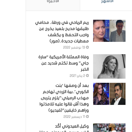
الأشهر
الأخيرة
ريم الرياحي في ورطة.. محامي
طليقها مديح بلعيد يخرج عن
واجب التحفظ و يكشف
معطيات جديدة..(صور)
13 نوفمبر 2022
وفاة الممثلة الأمريكية “سارة
جاي” وسط تكتم شديد عن
الخبر
2 يناير 2021
بعد أن وصفها ‘بنت
الكوري’..بية الزردي تهاجم
مهذب الرميلي:”يلزم يتربى
وهذا أش قالوا عليه تلامذتوا
وراهم خايفين”(فيديو)
11 ديسمبر 2022
وكيل العيدوني أكّد