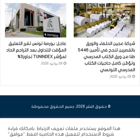
شركة عجين الحلفاء والورق
عاجل: بورصة تونس تقرر التعليق
بالقصرين تنجح في تأمين 5446
المؤقت للتداول بعد التراجع الحاد
طنا من ورق الكتاب المدرسي
لمؤشر TUNINDEX تجاوز3%
وتؤمّن كامل حاجيات الكتاب
28 يوليو 2026
المدرسي التونسي
28 يوليو 2026
© حقوق النشر 2026، جميع الحقوق محفوظة
فيسبوك
يوتيوب
انستقرام
هذا الموقع يستخدم ملفات تعريف الارتباط .بامكانك قراءة
شروط الاستخدام
لتفعيل هذه الخاصية اضغط "موافق"