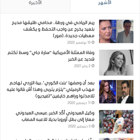
الأشهر
الأخيرة
ريم الرياحي في ورطة.. محامي طليقها مديح
بلعيد يخرج عن واجب التحفظ و يكشف
معطيات جديدة..(صور)
13 نوفمبر 2022
وفاة الممثلة الأمريكية “سارة جاي” وسط تكتم
شديد عن الخبر
2 يناير 2021
بعد أن وصفها ‘بنت الكوري’..بية الزردي تهاجم
مهذب الرميلي:”يلزم يتربى وهذا أش قالوا عليه
تلامذتوا وراهم خايفين”(فيديو)
11 ديسمبر 2022
وكيل العيدوني أكّد الخبر..عيسى العيدوني
معارا إلى بطل أوروبا بديلا للاعبه المصاب
3 ديسمبر 2022