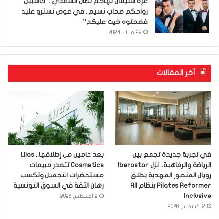
عزّة سليمان تهاجم نضال السعدي :”حاسبين
رواحكم صحاب نسيم.. في عوض تسترو عليه
فضحتوه خيت عليكم”
29 فبراير 2024
آخر المقالات
في تجربة جديدة تجمع بين
بعد عامين من إطلاقها.. Lilas
الرياضة والرفاهية.. نزل Iberostar
Cosmetics تتصدر مبيعات
رويال المنصور المهدية يطلق
مستحضرات التجميل وتكسب
Pilates Reformer بنظام All
رهان الثقة في السوق التونسية
Inclusive
2 أغسطس 2026
2 أغسطس 2026