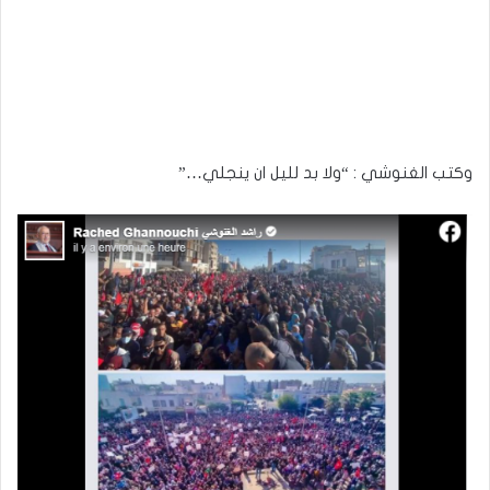
وكتب الغنوشي : “ولا بد لليل ان ينجلي…”