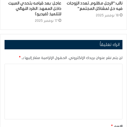
نائب:”الرجل مظلوم..تعدد الزوجات
عاجل: بعد قيامه بتحدي المبيت
فيه حل لمشاكل المجتمع”
داخل المعهد: الطرد النهائي
للتلميذ (فيديو)
18 نوفمبر 2025
17 نوفمبر 2025
اترك تعليقاً
لن يتم نشر عنوان بريدك الإلكتروني.
الحقول الإلزامية مشار إليها بـ
*
ا
ل
ت
ع
ل
ي
ق
الاسم
*