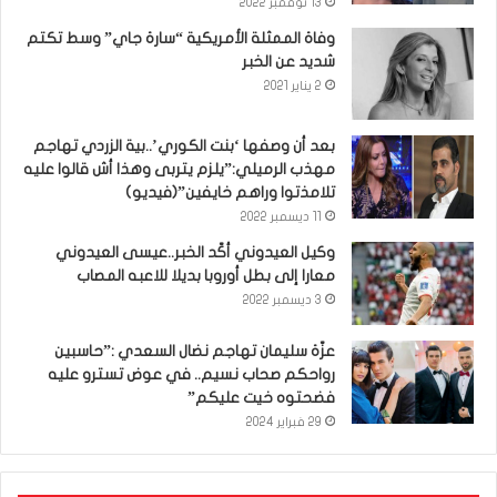
13 نوفمبر 2022
وفاة الممثلة الأمريكية “سارة جاي” وسط تكتم
شديد عن الخبر
2 يناير 2021
بعد أن وصفها ‘بنت الكوري’..بية الزردي تهاجم
مهذب الرميلي:”يلزم يتربى وهذا أش قالوا عليه
تلامذتوا وراهم خايفين”(فيديو)
11 ديسمبر 2022
وكيل العيدوني أكّد الخبر..عيسى العيدوني
معارا إلى بطل أوروبا بديلا للاعبه المصاب
3 ديسمبر 2022
عزّة سليمان تهاجم نضال السعدي :”حاسبين
رواحكم صحاب نسيم.. في عوض تسترو عليه
فضحتوه خيت عليكم”
29 فبراير 2024