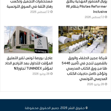
رويال المنصور المهدية يطلق
مستحضرات التجميل وتكسب
Pilates Reformer بنظام All
رهان الثقة في السوق التونسية
Inclusive
2 أغسطس 2026
2 أغسطس 2026
شركة عجين الحلفاء والورق
عاجل: بورصة تونس تقرر التعليق
بالقصرين تنجح في تأمين 5446
المؤقت للتداول بعد التراجع الحاد
طنا من ورق الكتاب المدرسي
لمؤشر TUNINDEX تجاوز3%
وتؤمّن كامل حاجيات الكتاب
28 يوليو 2026
المدرسي التونسي
28 يوليو 2026
© حقوق النشر 2026، جميع الحقوق محفوظة