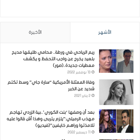
الأشهر
الأخيرة
ريم الرياحي في ورطة.. محامي طليقها مديح
بلعيد يخرج عن واجب التحفظ و يكشف
معطيات جديدة..(صور)
13 نوفمبر 2022
وفاة الممثلة الأمريكية “سارة جاي” وسط تكتم
شديد عن الخبر
2 يناير 2021
بعد أن وصفها ‘بنت الكوري’..بية الزردي تهاجم
مهذب الرميلي:”يلزم يتربى وهذا أش قالوا عليه
تلامذتوا وراهم خايفين”(فيديو)
11 ديسمبر 2022