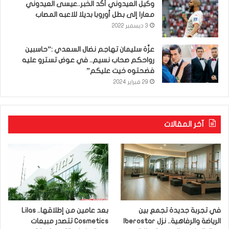
وكيل العيدوني أكّد الخبر..عيسى العيدوني
معارا إلى بطل أوروبا بديلا للاعبه المصاب
3 ديسمبر 2022
عزّة سليمان تهاجم نضال السعدي :”حاسبين
رواحكم صحاب نسيم.. في عوض تسترو عليه
فضحتوه خيت عليكم”
29 فبراير 2024
آخر المقالات
في تجربة جديدة تجمع بين
بعد عامين من إطلاقها.. Lilas
الرياضة والرفاهية.. نزل Iberostar
Cosmetics تتصدر مبيعات