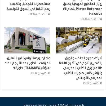
رويال المنصور المهدية يطلق
مستحضرات التجميل وتكسب
Pilates Reformer بنظام All
رهان الثقة في السوق التونسية
Inclusive
2 أغسطس 2026
2 أغسطس 2026
شركة عجين الحلفاء والورق
عاجل: بورصة تونس تقرر التعليق
بالقصرين تنجح في تأمين 5446
المؤقت للتداول بعد التراجع الحاد
طنا من ورق الكتاب المدرسي
لمؤشر TUNINDEX تجاوز3%
وتؤمّن كامل حاجيات الكتاب
28 يوليو 2026
المدرسي التونسي
28 يوليو 2026
© حقوق النشر 2026، جميع الحقوق محفوظة