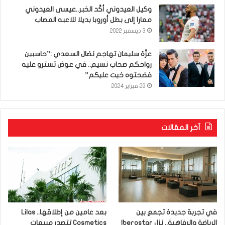
وكيل العيدوني أكّد الخبر..عيسى العيدوني
معارا إلى بطل أوروبا بديلا للاعبه المصاب
3 ديسمبر 2022
عزّة سليمان تهاجم نضال السعدي :”حاسبين
رواحكم صحاب نسيم.. في عوض تسترو عليه
فضحتوه خيت عليكم”
29 فبراير 2024
آخر المقالات
في تجربة جديدة تجمع بين
بعد عامين من إطلاقها.. Lilas
الرياضة والرفاهية.. نزل Iberostar
Cosmetics تتصدر مبيعات