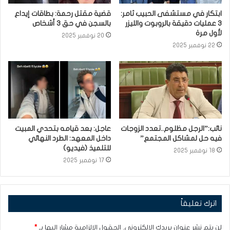
ابتكار في مستشفى الحبيب ثامر:
قضية مقتل رحمة: بطاقات إيداع
3 عمليات دقيقة بالروبوت والليزر
بالسجن في حق 3 أشخاص
لأول مرة
20 نوفمبر 2025
22 نوفمبر 2025
نائب:”الرجل مظلوم..تعدد الزوجات
عاجل: بعد قيامه بتحدي المبيت
فيه حل لمشاكل المجتمع”
داخل المعهد: الطرد النهائي
للتلميذ (فيديو)
18 نوفمبر 2025
17 نوفمبر 2025
اترك تعليقاً
لن يتم نشر عنوان بريدك الإلكتروني.
الحقول الإلزامية مشار إليها بـ
*