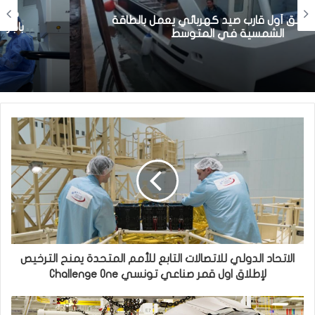
مصحة معهد البصر والشبكية بالبحيرة 1 تقوم
باجراء اكثر من 50 عملية جراحية لازالة الماء الابيض
مجانا لفائدة عدد من اهالي قفصة
الاتحاد الدولي للاتصالات التابع للأمم المتحدة يمنح الترخيص
لإطلاق اول قمر صناعي تونسي Challenge One