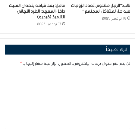
نائب:”الرجل مظلوم..تعدد الزوجات
عاجل: بعد قيامه بتحدي المبيت
فيه حل لمشاكل المجتمع”
داخل المعهد: الطرد النهائي
للتلميذ (فيديو)
18 نوفمبر 2025
17 نوفمبر 2025
اترك تعليقاً
لن يتم نشر عنوان بريدك الإلكتروني.
الحقول الإلزامية مشار إليها بـ
*
ا
ل
ت
ع
ل
ي
ق