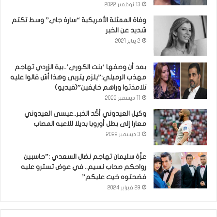
13 نوفمبر 2022
وفاة الممثلة الأمريكية “سارة جاي” وسط تكتم
شديد عن الخبر
2 يناير 2021
بعد أن وصفها ‘بنت الكوري’..بية الزردي تهاجم
مهذب الرميلي:”يلزم يتربى وهذا أش قالوا عليه
تلامذتوا وراهم خايفين”(فيديو)
11 ديسمبر 2022
وكيل العيدوني أكّد الخبر..عيسى العيدوني
معارا إلى بطل أوروبا بديلا للاعبه المصاب
3 ديسمبر 2022
عزّة سليمان تهاجم نضال السعدي :”حاسبين
رواحكم صحاب نسيم.. في عوض تسترو عليه
فضحتوه خيت عليكم”
29 فبراير 2024