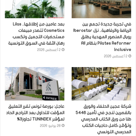
في تجربة جديدة تجمع بين
بعد عامين من إطلاقها.. Lilas
الرياضة والرفاهية.. نزل Iberostar
Cosmetics تتصدر مبيعات
رويال المنصور المهدية يطلق
مستحضرات التجميل وتكسب
Pilates Reformer بنظام All
رهان الثقة في السوق التونسية
Inclusive
2 أغسطس 2026
2 أغسطس 2026
شركة عجين الحلفاء والورق
عاجل: بورصة تونس تقرر التعليق
بالقصرين تنجح في تأمين 5446
المؤقت للتداول بعد التراجع الحاد
طنا من ورق الكتاب المدرسي
لمؤشر TUNINDEX تجاوز3%
وتؤمّن كامل حاجيات الكتاب
28 يوليو 2026
المدرسي التونسي