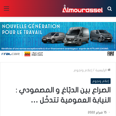
بحث
الق
عن
الرئيسية
/
إعلام ونجوم
إعلام ونجوم
الصراع بين الدبّاغ و المصمودي :
النيابة العمومية تتدخّل …
15 فبراير 2022