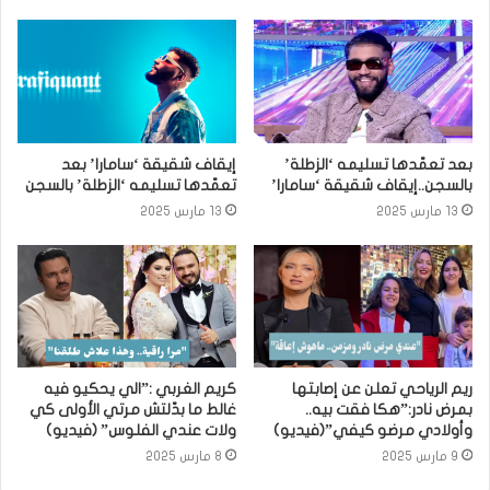
بعد تعمّدها تسليمه ‘الزطلة’
إيقاف شقيقة ‘سامارا’ بعد
بالسجن..إيقاف شقيقة ‘سامارا’
تعمّدها تسليمه ‘الزطلة’ بالسجن
13 مارس 2025
13 مارس 2025
ريم الرياحي تعلن عن إصابتها
كريم الغربي :”الي يحكيو فيه
بمرض نادر:”هكا فقت بيه..
غالط ما بدّلتش مرتي الأولى كي
وأولادي مرضو كيفي”(فيديو)
ولات عندي الفلوس” (فيديو)
9 مارس 2025
8 مارس 2025