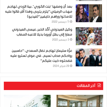
بعد أن وصفها ‘بنت الكوري’..بية الزردي تهاجم
مهذب الرميلي:”يلزم يتربى وهذا أش قالوا عليه
تلامذتوا وراهم خايفين”(فيديو)
11 ديسمبر 2022
وكيل العيدوني أكّد الخبر..عيسى العيدوني
معارا إلى بطل أوروبا بديلا للاعبه المصاب
3 ديسمبر 2022
عزّة سليمان تهاجم نضال السعدي :”حاسبين
رواحكم صحاب نسيم.. في عوض تسترو عليه
فضحتوه خيت عليكم”
29 فبراير 2024
آخر المقالات