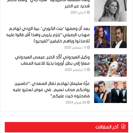
شديد عن الخبر
2 يناير 2021
بعد أن وصفها ‘بنت الكوري’..بية الزردي تهاجم
مهذب الرميلي:”يلزم يتربى وهذا أش قالوا عليه
تلامذتوا وراهم خايفين”(فيديو)
11 ديسمبر 2022
وكيل العيدوني أكّد الخبر..عيسى العيدوني
معارا إلى بطل أوروبا بديلا للاعبه المصاب
3 ديسمبر 2022
عزّة سليمان تهاجم نضال السعدي :”حاسبين
رواحكم صحاب نسيم.. في عوض تسترو عليه
فضحتوه خيت عليكم”
29 فبراير 2024
آخر المقالات