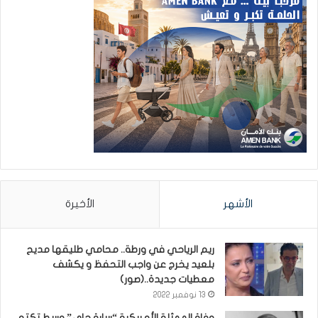
الأشهر
الأخيرة
ريم الرياحي في ورطة.. محامي طليقها مديح
بلعيد يخرج عن واجب التحفظ و يكشف
معطيات جديدة..(صور)
13 نوفمبر 2022
وفاة الممثلة الأمريكية “سارة جاي” وسط تكتم