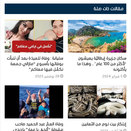
مقالات ذات صلة
سكان جزيرة إيطاليّة يعيشون
سليانة : وفاة تلميذة بعد أن تنبأت
‘لأكثر من 100 عام’ .. وهذا ما
بوفاتها بأسبوع “مازالي جمعة
يأكلونه
نكمّل فيها معاكم”
5 فبراير 2024
28 نوفمبر 2023
إبتكار بيت نوم من الثعابين
وفاة العمّ عبد الحميد صاحب
مقولة “ألحڨ يا عمار” بإحدى