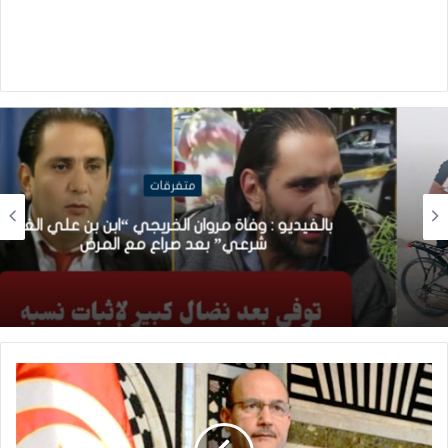
متفرقات
بالفيديو : وفاة مروان الخريجي “ابن بن علي الغير
شرعي” بعد صراع مع المرض