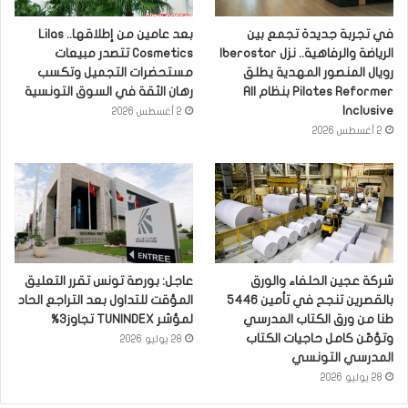
في تجربة جديدة تجمع بين
بعد عامين من إطلاقها.. Lilas
الرياضة والرفاهية.. نزل Iberostar
Cosmetics تتصدر مبيعات
رويال المنصور المهدية يطلق
مستحضرات التجميل وتكسب
Pilates Reformer بنظام All
رهان الثقة في السوق التونسية
Inclusive
2 أغسطس 2026
2 أغسطس 2026
شركة عجين الحلفاء والورق
عاجل: بورصة تونس تقرر التعليق
بالقصرين تنجح في تأمين 5446
المؤقت للتداول بعد التراجع الحاد
طنا من ورق الكتاب المدرسي
لمؤشر TUNINDEX تجاوز3%
وتؤمّن كامل حاجيات الكتاب
28 يوليو 2026
المدرسي التونسي
28 يوليو 2026