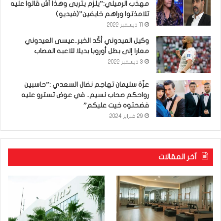
مهذب الرميلي:”يلزم يتربى وهذا أش قالوا عليه
تلامذتوا وراهم خايفين”(فيديو)
11 ديسمبر 2022
وكيل العيدوني أكّد الخبر..عيسى العيدوني
معارا إلى بطل أوروبا بديلا للاعبه المصاب
3 ديسمبر 2022
عزّة سليمان تهاجم نضال السعدي :”حاسبين
رواحكم صحاب نسيم.. في عوض تسترو عليه
فضحتوه خيت عليكم”
29 فبراير 2024
آخر المقالات