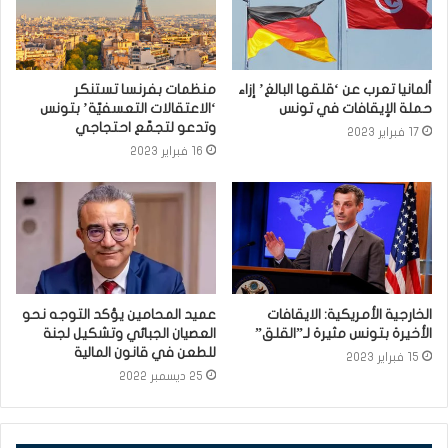
ألمانيا تعرب عن ‘قلقها البالغ’ إزاء
منظمات بفرنسا تستنكر
حملة الإيقافات في تونس
‘الاعتقالات التعسفيّة’ بتونس
وتدعو لتجمّع احتجاجي
17 فبراير 2023
16 فبراير 2023
الخارجية الأمريكية: الايقافات
عميد المحامين يؤكد التوجه نحو
الأخيرة بتونس مثيرة لـ”القلق”
العصيان الجبائي وتشكيل لجنة
للطعن في قانون المالية
15 فبراير 2023
25 ديسمبر 2022