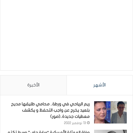
الأشهر
الأخيرة
ريم الرياحي في ورطة.. محامي طليقها مديح
بلعيد يخرج عن واجب التحفظ و يكشف
معطيات جديدة..(صور)
13 نوفمبر 2022
وفاة الممثلة الأمريكية “سارة جاي” وسط تكتم