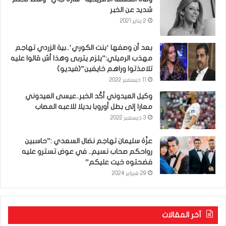
شديد عن الخبر
2 يناير 2021
بعد أن وصفها ‘بنت الكوري’..بية الزردي تهاجم
مهذب الرميلي:”يلزم يتربى وهذا أش قالوا عليه
تلامذتوا وراهم خايفين”(فيديو)
11 ديسمبر 2022
وكيل العيدوني أكّد الخبر..عيسى العيدوني
معارا إلى بطل أوروبا بديلا للاعبه المصاب
3 ديسمبر 2022
عزّة سليمان تهاجم نضال السعدي :”حاسبين
رواحكم صحاب نسيم.. في عوض تسترو عليه
فضحتوه خيت عليكم”
29 فبراير 2024
آخر المقالات