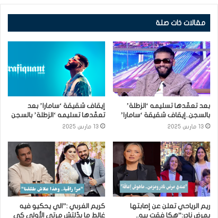
مقالات ذات صلة
بعد تعمّدها تسليمه ‘الزطلة’
إيقاف شقيقة ‘سامارا’ بعد
بالسجن..إيقاف شقيقة ‘سامارا’
تعمّدها تسليمه ‘الزطلة’ بالسجن
13 مارس 2025
13 مارس 2025
ريم الرياحي تعلن عن إصابتها
كريم الغربي :”الي يحكيو فيه
بمرض نادر:”هكا فقت بيه..
غالط ما بدّلتش مرتي الأولى كي