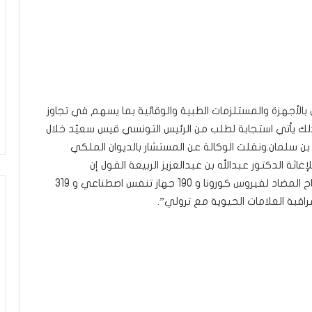
بالأجهزة والمستلزمات الطبية والوقائية بما يسهم في تجاوز
إن ذلك يأتي استجابة لطلب من الرئيس التونسي قيس سعيّد خلال
 سلمان.ونقلت الوكالة عن المستشار بالديوان الملكي
ة الدكتور عبدالله بن عبدالعزيز الربيعة القول إن
“المساعدات تشتمل على تأمين مليون جرعة من اللقاح المضاد لفيروس كورونا و 190 جهاز تنفس اصطناعي و 319