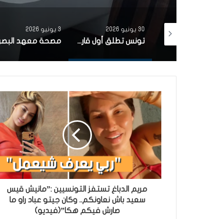
30 يونيو 2026
3 يونيو 2026
بتمويل من البنك الاوروبي للاستثمار شركة ‘نقل تونس’ توقّع عقد اقتناء 18 عربة قطار جديدة من الصين لفائدة خط TGM
تونس تطلق أول قارب صيد كهربائي يعمل بالطاقة الشمسية في المتوسط
مريم الدباغ تستفز التونسيين :”مانيش قيس
سعيد باش نعاونكم.. وكان جيتو عباد راو ما
صارش فيكم هكا”(فيديو)