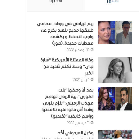
الأشهر
الأخيرة
ريم الرياحي في ورطة.. محامي
طليقها مديح بلعيد يخرج عن
واجب التحفظ و يكشف
معطيات جديدة..(صور)
13 نوفمبر 2022
وفاة الممثلة الأمريكية “سارة
جاي” وسط تكتم شديد عن
الخبر
2 يناير 2021
بعد أن وصفها ‘بنت
الكوري’..بية الزردي تهاجم
مهذب الرميلي:”يلزم يتربى
وهذا أش قالوا عليه تلامذتوا
وراهم خايفين”(فيديو)
11 ديسمبر 2022
وكيل العيدوني أكّد