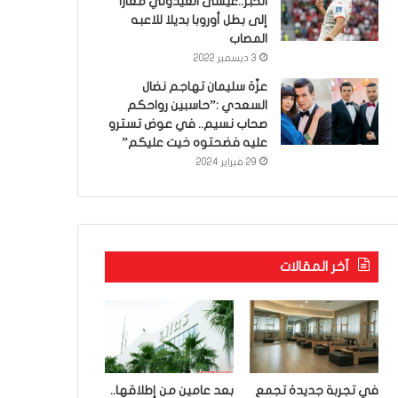
الخبر..عيسى العيدوني معارا
إلى بطل أوروبا بديلا للاعبه
المصاب
3 ديسمبر 2022
عزّة سليمان تهاجم نضال
السعدي :”حاسبين رواحكم
صحاب نسيم.. في عوض تسترو
عليه فضحتوه خيت عليكم”
29 فبراير 2024
آخر المقالات
في تجربة جديدة تجمع
بعد عامين من إطلاقها..