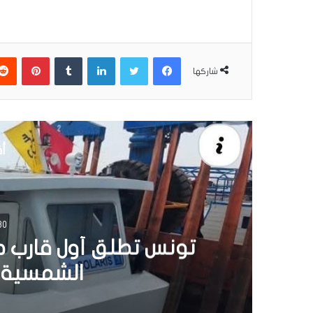
فيسبوك
تويتر
لينكدإن
بينتير
شاركها
أق
30 يونيو 6
تونس تطلق أول قارب ص
الشمسية 