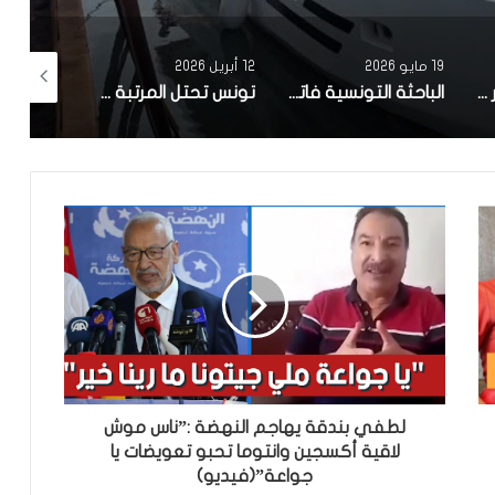
19 مايو 2026
12 أبريل 2026
10 أبريل 2026
مصحة معهد البصر والشبكية بالبحيرة 1 تقوم باجراء اكثر من 50 عملية جراحية لازالة الماء الابيض مجانا لفائدة عدد من اهالي قفصة
الباحثة التونسية فاتن المولدي تنجح في الحصول على براءة اختراع في الولايات المتحدة الأمريكية، وذلك بعد ابتكارها محركاً هجيناً ثورياً
تونس تحتل المرتبة الاولى افريقيا من حيث عدد النساء المطورات للبرمجيات
لطفي بندقة يهاجم النهضة :”ناس موش
لاقية أكسجين وانتوما تحبو تعويضات يا
جواعة”(فيديو)