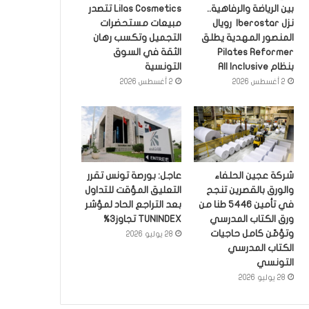
بين الرياضة والرفاهية..
Lilas Cosmetics تتصدر
نزل Iberostar رويال
مبيعات مستحضرات
المنصور المهدية يطلق
التجميل وتكسب رهان
Pilates Reformer
الثقة في السوق
بنظام All Inclusive
التونسية
2 أغسطس 2026
2 أغسطس 2026
شركة عجين الحلفاء
عاجل: بورصة تونس تقرر
والورق بالقصرين تنجح
التعليق المؤقت للتداول
في تأمين 5446 طنا من
بعد التراجع الحاد لمؤشر
ورق الكتاب المدرسي
TUNINDEX تجاوز3%
وتؤمّن كامل حاجيات
28 يوليو 2026
الكتاب المدرسي
التونسي
28 يوليو 2026