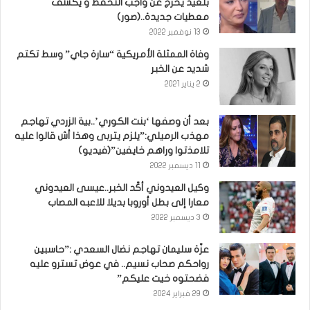
بلعيد يخرج عن واجب التحفظ و يكشف
معطيات جديدة..(صور)
13 نوفمبر 2022
وفاة الممثلة الأمريكية “سارة جاي” وسط تكتم
شديد عن الخبر
2 يناير 2021
بعد أن وصفها ‘بنت الكوري’..بية الزردي تهاجم
مهذب الرميلي:”يلزم يتربى وهذا أش قالوا عليه
تلامذتوا وراهم خايفين”(فيديو)
11 ديسمبر 2022
وكيل العيدوني أكّد الخبر..عيسى العيدوني
معارا إلى بطل أوروبا بديلا للاعبه المصاب
3 ديسمبر 2022
عزّة سليمان تهاجم نضال السعدي :”حاسبين
رواحكم صحاب نسيم.. في عوض تسترو عليه
فضحتوه خيت عليكم”
29 فبراير 2024