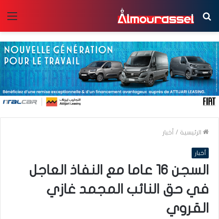
بحث
الق
عن
الرئيسية
/
أخبار
أخبار
السجن 16 عاما مع النفاذ العاجل
في حق النائب المجمد غازي
القروي