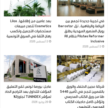
في تجربة جديدة تجمع بين
بعد عامين من إطلاقها.. Lilas
الرياضة والرفاهية.. نزل Iberostar
Cosmetics تتصدر مبيعات
رويال المنصور المهدية يطلق
مستحضرات التجميل وتكسب
Pilates Reformer بنظام All
رهان الثقة في السوق التونسية
Inclusive
2 أغسطس 2026
2 أغسطس 2026
شركة عجين الحلفاء والورق
عاجل: بورصة تونس تقرر التعليق
بالقصرين تنجح في تأمين 5446
المؤقت للتداول بعد التراجع الحاد
طنا من ورق الكتاب المدرسي
لمؤشر TUNINDEX تجاوز3%
وتؤمّن كامل حاجيات الكتاب
28 يوليو 2026
المدرسي التونسي