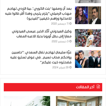
بعد أن وصفها ‘بنت الكوري’..بية الزردي تهاجم
مهذب الرميلي:”يلزم يتربى وهذا أش قالوا عليه
تلامذتوا وراهم خايفين”(فيديو)
11 ديسمبر 2022
وكيل العيدوني أكّد الخبر..عيسى العيدوني
معارا إلى بطل أوروبا بديلا للاعبه المصاب
3 ديسمبر 2022
عزّة سليمان تهاجم نضال السعدي :”حاسبين
رواحكم صحاب نسيم.. في عوض تسترو عليه
فضحتوه خيت عليكم”
29 فبراير 2024
آخر المقالات