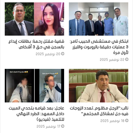
ابتكار في مستشفى الحبيب ثامر:
قضية مقتل رحمة: بطاقات إيداع
3 عمليات دقيقة بالروبوت والليزر
بالسجن في حق 3 أشخاص
لأول مرة
20 نوفمبر 2025
22 نوفمبر 2025
نائب:”الرجل مظلوم..تعدد الزوجات
عاجل: بعد قيامه بتحدي المبيت
فيه حل لمشاكل المجتمع”
داخل المعهد: الطرد النهائي
للتلميذ (فيديو)
18 نوفمبر 2025
17 نوفمبر 2025