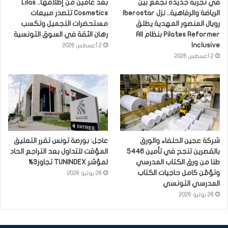
في تجربة جديدة تجمع بين
بعد عامين من إطلاقها.. Lilas
الرياضة والرفاهية.. نزل Iberostar
Cosmetics تتصدر مبيعات
رويال المنصور المهدية يطلق
مستحضرات التجميل وتكسب
Pilates Reformer بنظام All
رهان الثقة في السوق التونسية
Inclusive
2 أغسطس 2026
2 أغسطس 2026
شركة عجين الحلفاء والورق
عاجل: بورصة تونس تقرر التعليق
بالقصرين تنجح في تأمين 5446
المؤقت للتداول بعد التراجع الحاد
طنا من ورق الكتاب المدرسي
لمؤشر TUNINDEX تجاوز3%
وتؤمّن كامل حاجيات الكتاب
28 يوليو 2026
المدرسي التونسي
28 يوليو 2026