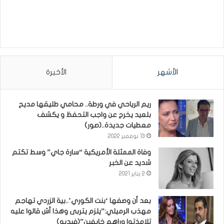
الأشهر
الأخيرة
ريم الرياحي في ورطة.. محامي طليقها مديح
بلعيد يخرج عن واجب التحفظ و يكشف
معطيات جديدة..(صور)
13 نوفمبر 2022
وفاة الممثلة الأمريكية “سارة جاي” وسط تكتم
شديد عن الخبر
2 يناير 2021
بعد أن وصفها ‘بنت الكوري’..بية الزردي تهاجم
مهذب الرميلي:”يلزم يتربى وهذا أش قالوا عليه
تلامذتوا وراهم خايفين”(فيديو)