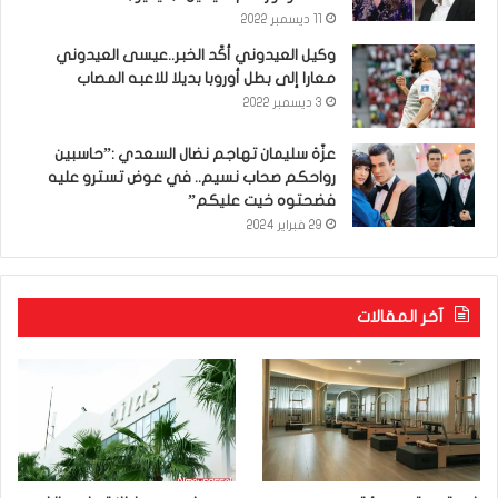
11 ديسمبر 2022
وكيل العيدوني أكّد الخبر..عيسى العيدوني
معارا إلى بطل أوروبا بديلا للاعبه المصاب
3 ديسمبر 2022
عزّة سليمان تهاجم نضال السعدي :”حاسبين
رواحكم صحاب نسيم.. في عوض تسترو عليه
فضحتوه خيت عليكم”
29 فبراير 2024
آخر المقالات