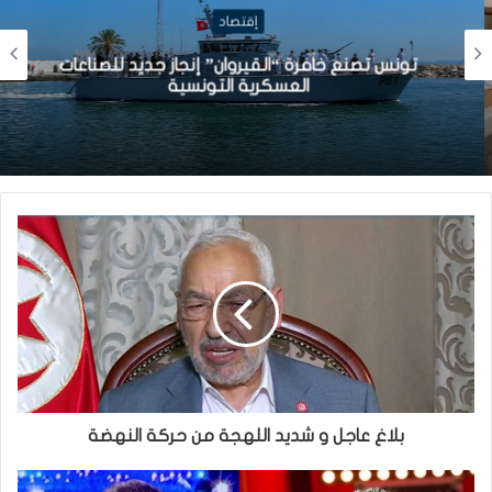
إقتصاد
تونس تصنع خافرة “القيروان” إنجاز جديد للصناعات
العسكرية التونسية
بلاغ عاجل و شديد اللهجة من حركة النهضة