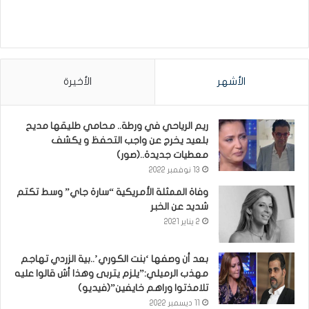
الأشهر
الأخيرة
ريم الرياحي في ورطة.. محامي طليقها مديح
بلعيد يخرج عن واجب التحفظ و يكشف
معطيات جديدة..(صور)
13 نوفمبر 2022
وفاة الممثلة الأمريكية “سارة جاي” وسط تكتم
شديد عن الخبر
2 يناير 2021
بعد أن وصفها ‘بنت الكوري’..بية الزردي تهاجم
مهذب الرميلي:”يلزم يتربى وهذا أش قالوا عليه
تلامذتوا وراهم خايفين”(فيديو)
11 ديسمبر 2022