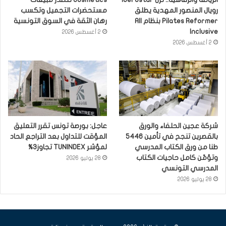
رويال المنصور المهدية يطلق
مستحضرات التجميل وتكسب
Pilates Reformer بنظام All
رهان الثقة في السوق التونسية
Inclusive
2 أغسطس 2026
2 أغسطس 2026
شركة عجين الحلفاء والورق
عاجل: بورصة تونس تقرر التعليق
بالقصرين تنجح في تأمين 5446
المؤقت للتداول بعد التراجع الحاد
طنا من ورق الكتاب المدرسي
لمؤشر TUNINDEX تجاوز3%
وتؤمّن كامل حاجيات الكتاب
28 يوليو 2026
المدرسي التونسي
28 يوليو 2026