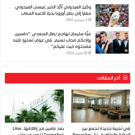
وكيل العيدوني أكّد الخبر..عيسى العيدوني
معارا إلى بطل أوروبا بديلا للاعبه المصاب
3 ديسمبر 2022
عزّة سليمان تهاجم نضال السعدي :”حاسبين
رواحكم صحاب نسيم.. في عوض تسترو عليه
فضحتوه خيت عليكم”
29 فبراير 2024
آخر المقالات
في تجربة جديدة تجمع بين
بعد عامين من إطلاقها.. Lilas
الرياضة والرفاهية.. نزل Iberostar
Cosmetics تتصدر مبيعات