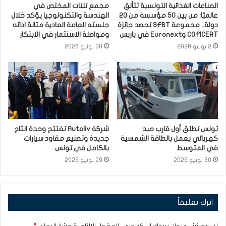
الصناعات الغذائية التونسية تتألق
مجمع تلنات المختص في
عالميًا: من بين 50 مؤسسة من 20
الهندسة والتكنولوجيا يؤكد خلال
دولة.. مجموعة SFBT تحصد جائزة
جلسته العامة العادية متانة ادائه
COFICERT وEuronext في باريس
ومواصلة الاستثمار في الابتكار
2 يوليو 2026
30 يونيو 2026
تونس تطلق أول قارب صيد
شركة Autoliv تفتتح وحدة انتاج
كهربائي يعمل بالطاقة الشمسية
جديدة وتصنيع مقاود سيارات
في المتوسط
بالكامل في تونس
30 يونيو 2026
29 يونيو 2026
اترك تعليقاً
لن يتم نشر عنوان بريدك الإلكتروني.
الحقول الإلزامية مشار إليها بـ
*