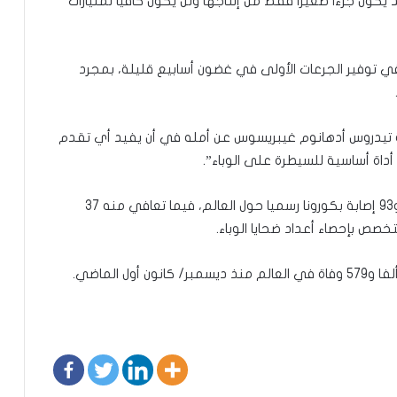
د يكون جزءا صغيرا فقط من إنتاجها ولن يكون كافيا لمليارات
ية في توفير الجرعات الأولى في غضون أسابيع قليلة، بمجرد
ية تيدروس أدهانوم غيبريسوس عن أمله في أن يفيد أي تقدم
أداة أساسية للسيطرة على الوباء”.
والسبت، سجلت الأرقام أكثر من 54 مليونا و255 ألفا و93 إصابة بكورونا رسميا حول العالم، فيما تعافي منه 37