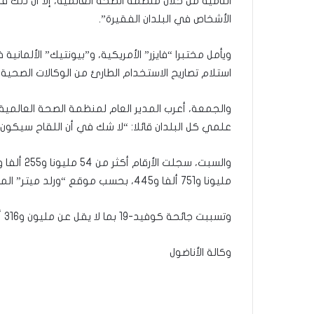
النامية من خلال منظمة الصحة العالمية، إلا أن ذلك ق
الأشخاص في البلدان الفقيرة”.
ويأمل مختبرا “فايزر” الأمريكية، و”بيونتيك” الألمان
استلام تصاريح الاستخدام الطارئ من الوكالات الصحية.
والجمعة، أعرب المدير العام لمنظمة الصحة العالم
علمي كل البلدان قائلا: “لا شك في أن اللقاح سيكون 
مليونا و751 ألفا و445، بحسب موقع “ورلد ميتر” المتخصص بإحصاء أعداد ضحايا الوباء.
وتسببت جائحة كوفيد-19 بما لا يقل عن مليون و316 ألفا و579 وفاة في العالم منذ ديسمبر/ كانون أول الماضي.
وكالة الأناضول