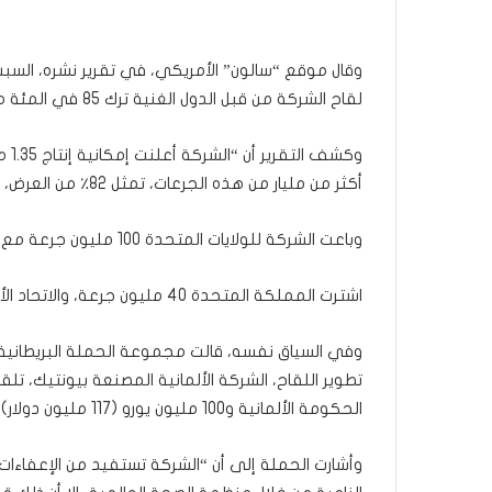
وقال موقع “سالون” الأمريكي، في تقرير نشره، السبت،
لقاح الشركة من قبل الدول الغنية ترك 85 في المئة من سكان العالم، من أفقر الدول، بدون إمكانية للحصول عليه”.
أكثر من مليار من هذه الجرعات، تمثل 82٪ من العرض، من قبل البلدان الغنية”.
وباعت الشركة للولايات المتحدة 100 مليون جرعة مع خيار لشراء 500 مليون أخرى، فيما
اشترت المملكة المتحدة 40 مليون جرعة، والاتحاد الأوروبي 200 مليون جرعة، مع خيار لشراء 100 مليون جرعة أخرى.
وفي السياق نفسه، قالت مجموعة الحملة البريطانية “ا
الحكومة الألمانية و100 مليون يورو (117 مليون دولار) من بنك الاستثمار الأوروبي”.
وأشارت الحملة إلى أن “الشركة تستفيد من الإعفاءات