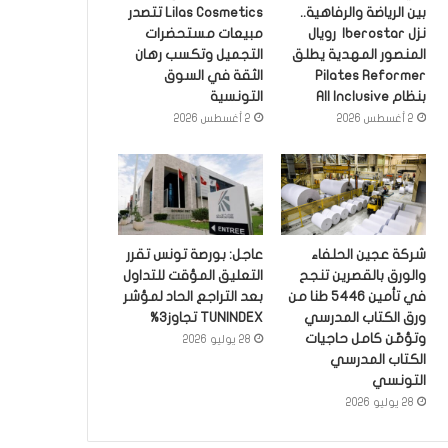
بين الرياضة والرفاهية..
Lilas Cosmetics تتصدر
نزل Iberostar رويال
مبيعات مستحضرات
المنصور المهدية يطلق
التجميل وتكسب رهان
Pilates Reformer
الثقة في السوق
بنظام All Inclusive
التونسية
2 أغسطس 2026
2 أغسطس 2026
شركة عجين الحلفاء
عاجل: بورصة تونس تقرر
والورق بالقصرين تنجح
التعليق المؤقت للتداول
في تأمين 5446 طنا من
بعد التراجع الحاد لمؤشر
ورق الكتاب المدرسي
TUNINDEX تجاوز3%
وتؤمّن كامل حاجيات
28 يوليو 2026
الكتاب المدرسي
التونسي
28 يوليو 2026