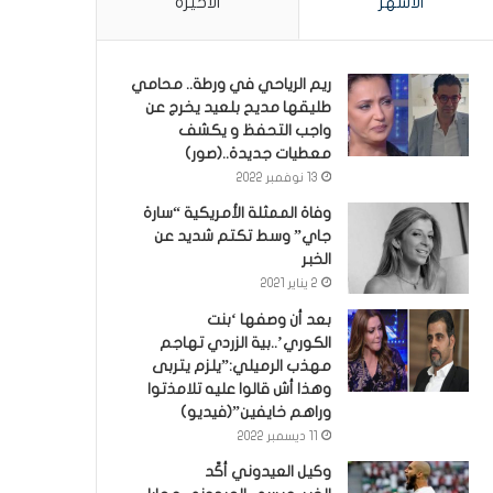
الأشهر
الأخيرة
ريم الرياحي في ورطة.. محامي
طليقها مديح بلعيد يخرج عن
واجب التحفظ و يكشف
معطيات جديدة..(صور)
13 نوفمبر 2022
وفاة الممثلة الأمريكية “سارة
جاي” وسط تكتم شديد عن
الخبر
2 يناير 2021
بعد أن وصفها ‘بنت
الكوري’..بية الزردي تهاجم
مهذب الرميلي:”يلزم يتربى
وهذا أش قالوا عليه تلامذتوا
وراهم خايفين”(فيديو)
11 ديسمبر 2022
وكيل العيدوني أكّد