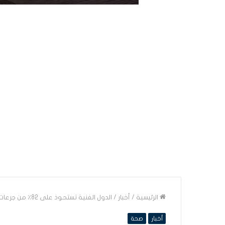
الرئيسية
/
أخبار
/
الدول الغنية تستحوذ على 82٪ من جرعات لقاح كورونا
أخبار
صحة