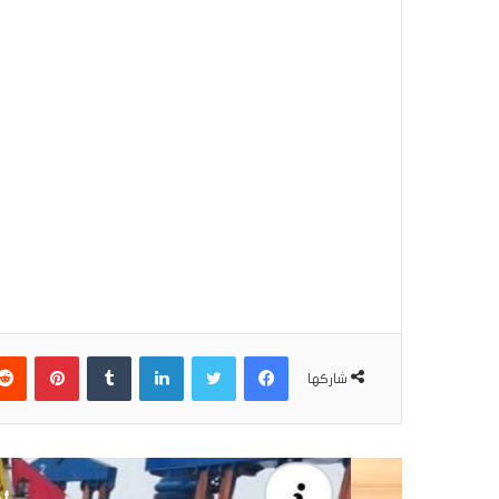
فيسبوك
تويتر
لينكدإن
بينتير
شاركها