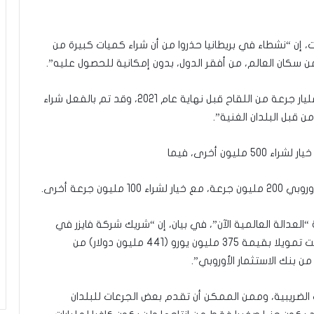
 إن “نشطاء في بريطانيا حذروا من أن شراء كميات كبيرة من
وكشف التقرير أن “الشركة أعلنت إمكانية إنتاج 1.35 مليار جرعة من اللقاح قبل نهاية عام 2021، وقد تم بالفعل شراء
لعدالة العالمية الآن”، في بيان، إن “شريك شركة فايزر في
تطوير اللقاح، الشركة الألمانية المصنعة بيونتيك، تلقت تمويلا بقيمة 375 مليون يورو (441 مليون دولار) من
 الضريبية، وممن الممكن أن تقدم بعض الجرعات للبلدان