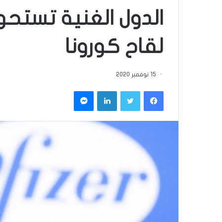
لقاح كورونا
15 نوفمبر 2020
فيسبوك
تويتر
لينكدإن
ماسنجر