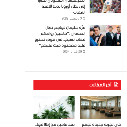
الخبر..عيسى العيدوني معارا
إلى بطل أوروبا بديلا للاعبه
المصاب
3 ديسمبر 2022
عزّة سليمان تهاجم نضال
السعدي :”حاسبين رواحكم
صحاب نسيم.. في عوض تسترو
عليه فضحتوه خيت عليكم”
29 فبراير 2024
آخر المقالات
في تجربة جديدة تجمع
بعد عامين من إطلاقها..