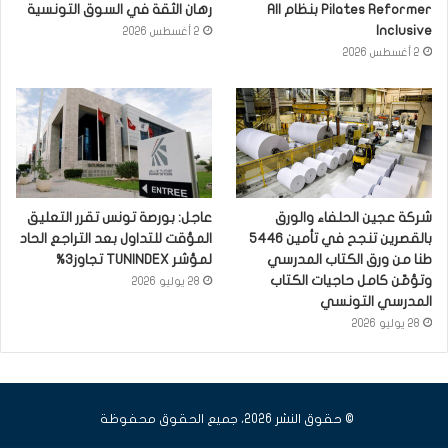
Pilates Reformer بنظام All
رهان الثقة في السوق التونسية
Inclusive
2 أغسطس 2026
2 أغسطس 2026
شركة عجين الحلفاء والورق
عاجل: بورصة تونس تقرر التعليق
بالقصرين تنجح في تأمين 5446
المؤقت للتداول بعد التراجع الحاد
طنا من ورق الكتاب المدرسي
لمؤشر TUNINDEX تجاوز3%
وتؤمّن كامل حاجيات الكتاب
28 يوليو 2026
المدرسي التونسي
28 يوليو 2026
© حقوق النشر 2026، جميع الحقوق محفوظة