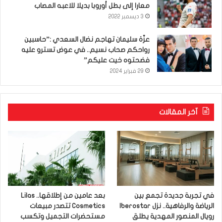
معارا إلى بطل أوروبا بديلا للاعبه المصاب
3 ديسمبر 2022
عزّة سليمان تهاجم نضال السعدي :”حاسبين
رواحكم صحاب نسيم.. في عوض تسترو عليه
فضحتوه خيت عليكم”
29 فبراير 2024
آخر المقالات
في تجربة جديدة تجمع بين
بعد عامين من إطلاقها.. Lilas
الرياضة والرفاهية.. نزل Iberostar
Cosmetics تتصدر مبيعات
رويال المنصور المهدية يطلق
مستحضرات التجميل وتكسب