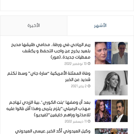
الأشهر
الأخيرة
ريم الرياحي في ورطة.. محامي طليقها مديح
بلعيد يخرج عن واجب التحفظ و يكشف
معطيات جديدة..(صور)
13 نوفمبر 2022
وفاة الممثلة الأمريكية “سارة جاي” وسط تكتم
شديد عن الخبر
2 يناير 2021
بعد أن وصفها ‘بنت الكوري’..بية الزردي تهاجم
مهذب الرميلي:”يلزم يتربى وهذا أش قالوا عليه
تلامذتوا وراهم خايفين”(فيديو)
11 ديسمبر 2022
وكيل العيدوني أكّد الخبر..عيسى العيدوني