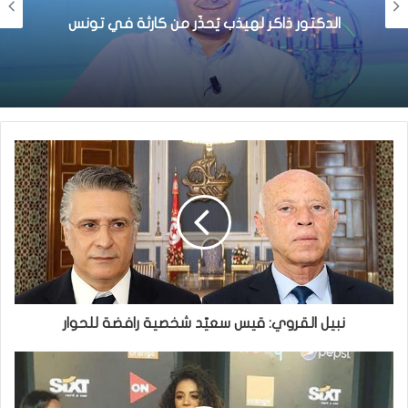
الدكتور ذاكر لهيذب يُحذّر من كارثة في تونس
نبيل القروي: قيس سعيّد شخصية رافضة للحوار