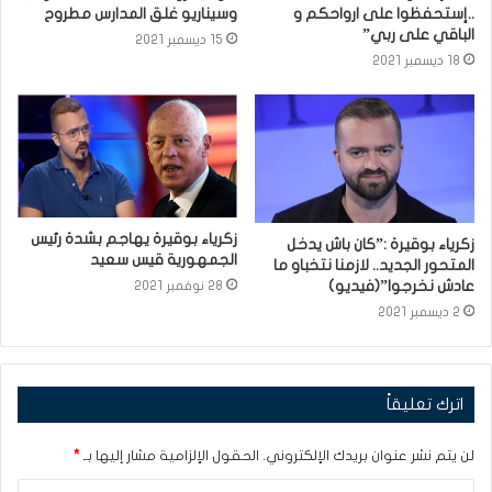
..إستحفظوا على ارواحكم و
وسيناريو غلق المدارس مطروح
الباقي على ربي”
15 ديسمبر 2021
18 ديسمبر 2021
زكرياء بوقيرة يهاجم بشدة رئيس
زكرياء بوقيرة :”كان باش يدخل
الجمهورية قيس سعيد
المتحور الجديد.. لازمنا نتخباو ما
عادش نخرجوا”(فيديو)
28 نوفمبر 2021
2 ديسمبر 2021
اترك تعليقاً
لن يتم نشر عنوان بريدك الإلكتروني.
الحقول الإلزامية مشار إليها بـ
*