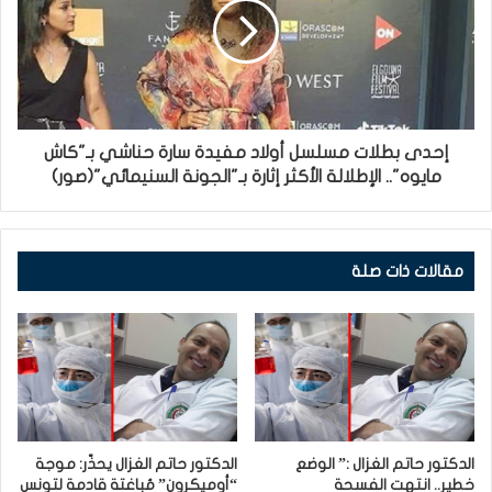
إحدى بطلات مسلسل أولاد مفيدة سارة حناشي بـ"كاش
مايوه".. الإطلالة الأكثر إثارة بـ"الجونة السنيمائي"(صور)
مقالات ذات صلة
الدكتور حاتم الغزال :” الوضع
الدكتور حاتم الغزال يحذّر: موجة
خطير.. انتهت الفسحة
“أوميكرون” مُباغتة قادمة لتونس