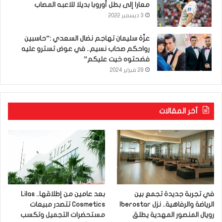
معارا إلى بطل أوروبا بديلا للاعبه المصاب
3 ديسمبر 2022
عزّة سليمان تهاجم نضال السعدي :”حاسبين
رواحكم صحاب نسيم.. في عوض تسترو عليه
فضحتوه خيت عليكم”
29 فبراير 2024
آخر المقالات
في تجربة جديدة تجمع بين
بعد عامين من إطلاقها.. Lilas
الرياضة والرفاهية.. نزل Iberostar
Cosmetics تتصدر مبيعات
رويال المنصور المهدية يطلق
مستحضرات التجميل وتكسب