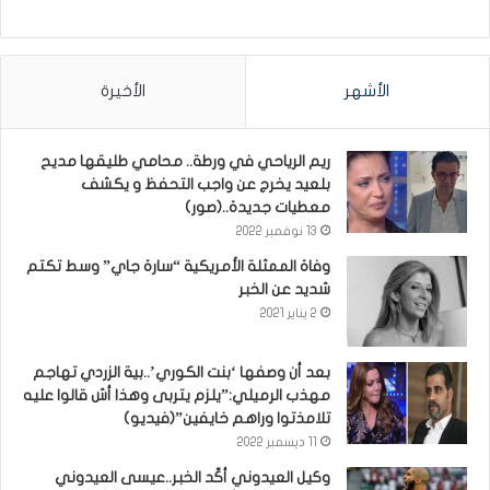
الأشهر
الأخيرة
ريم الرياحي في ورطة.. محامي طليقها مديح
بلعيد يخرج عن واجب التحفظ و يكشف
معطيات جديدة..(صور)
13 نوفمبر 2022
وفاة الممثلة الأمريكية “سارة جاي” وسط تكتم
شديد عن الخبر
2 يناير 2021
بعد أن وصفها ‘بنت الكوري’..بية الزردي تهاجم
مهذب الرميلي:”يلزم يتربى وهذا أش قالوا عليه
تلامذتوا وراهم خايفين”(فيديو)
11 ديسمبر 2022
وكيل العيدوني أكّد الخبر..عيسى العيدوني