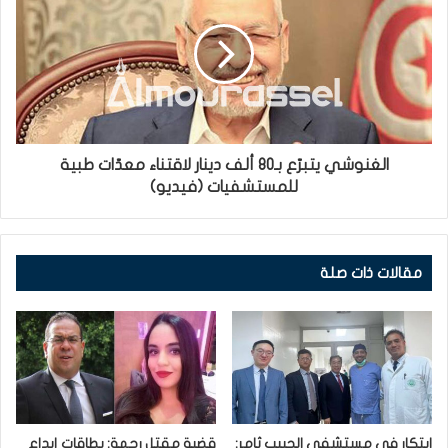
الغنوشي يتبرّع بـ80 ألف دينار لاقتناء معدّات طبية
للمستشفيات (فيديو)
مقالات ذات صلة
ابتكار في مستشفى الحبيب ثامر:
قضية مقتل رحمة: بطاقات إيداع