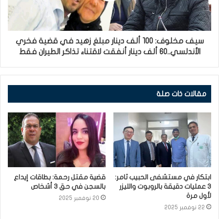
سيف مخلوف: 100 ألف دينار مبلغ زهيد في قضية فخري
الأندلسي..60 ألف دينار أنفقت لاقتناء تذاكر الطيران فقط
مقالات ذات صلة
ابتكار في مستشفى الحبيب ثامر:
قضية مقتل رحمة: بطاقات إيداع
3 عمليات دقيقة بالروبوت والليزر
بالسجن في حق 3 أشخاص
لأول مرة
20 نوفمبر 2025
22 نوفمبر 2025