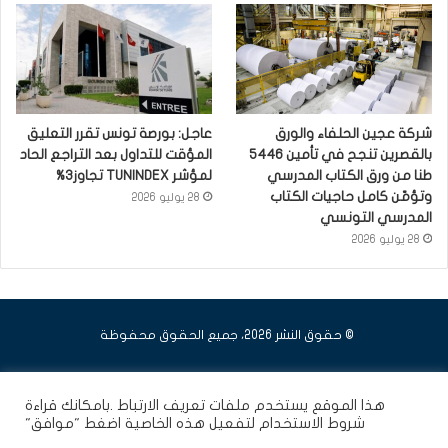
شركة عجين الحلفاء والورق
عاجل: بورصة تونس تقرر التعليق
بالقصرين تنجح في تأمين 5446
المؤقت للتداول بعد التراجع الحاد
طنا من ورق الكتاب المدرسي
لمؤشر TUNINDEX تجاوز3%
وتؤمّن كامل حاجيات الكتاب
28 يوليو 2026
المدرسي التونسي
28 يوليو 2026
© حقوق النشر 2026، جميع الحقوق محفوظة
فيسبوك
يوتيوب
انستقرام
هذا الموقع يستخدم ملفات تعريف الارتباط .بامكانك قراءة
شروط الاستخدام
لتفعيل هذه الخاصية اضغط "موافق"