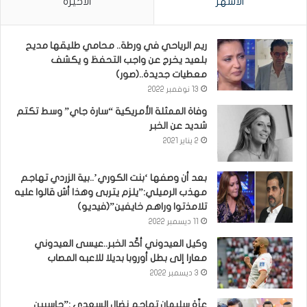
الأشهر
الأخيرة
ريم الرياحي في ورطة.. محامي طليقها مديح
بلعيد يخرج عن واجب التحفظ و يكشف
معطيات جديدة..(صور)
13 نوفمبر 2022
وفاة الممثلة الأمريكية “سارة جاي” وسط تكتم
شديد عن الخبر
2 يناير 2021
بعد أن وصفها ‘بنت الكوري’..بية الزردي تهاجم
مهذب الرميلي:”يلزم يتربى وهذا أش قالوا عليه
تلامذتوا وراهم خايفين”(فيديو)
11 ديسمبر 2022
وكيل العيدوني أكّد الخبر..عيسى العيدوني
معارا إلى بطل أوروبا بديلا للاعبه المصاب
3 ديسمبر 2022
عزّة سليمان تهاجم نضال السعدي :”حاسبين