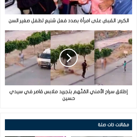
الكرم: القبض على امرأة بصدد فعل شنيع لطفل صغير السن
إطلاق سراح الأمني المُتّهم بتجريد ملابس قاصر في سيدي
حسين
مقالات ذات صلة