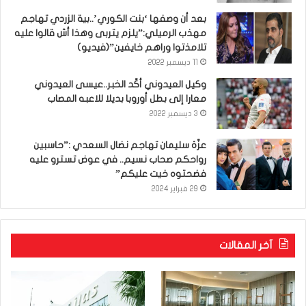
بعد أن وصفها ‘بنت الكوري’..بية الزردي تهاجم
مهذب الرميلي:”يلزم يتربى وهذا أش قالوا عليه
تلامذتوا وراهم خايفين”(فيديو)
11 ديسمبر 2022
وكيل العيدوني أكّد الخبر..عيسى العيدوني
معارا إلى بطل أوروبا بديلا للاعبه المصاب
3 ديسمبر 2022
عزّة سليمان تهاجم نضال السعدي :”حاسبين
رواحكم صحاب نسيم.. في عوض تسترو عليه
فضحتوه خيت عليكم”
29 فبراير 2024
آخر المقالات