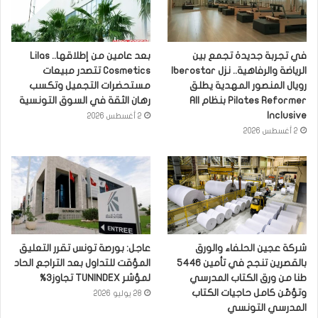
في تجربة جديدة تجمع بين
بعد عامين من إطلاقها.. Lilas
الرياضة والرفاهية.. نزل Iberostar
Cosmetics تتصدر مبيعات
رويال المنصور المهدية يطلق
مستحضرات التجميل وتكسب
Pilates Reformer بنظام All
رهان الثقة في السوق التونسية
Inclusive
2 أغسطس 2026
2 أغسطس 2026
شركة عجين الحلفاء والورق
عاجل: بورصة تونس تقرر التعليق
بالقصرين تنجح في تأمين 5446
المؤقت للتداول بعد التراجع الحاد
طنا من ورق الكتاب المدرسي
لمؤشر TUNINDEX تجاوز3%
وتؤمّن كامل حاجيات الكتاب
28 يوليو 2026
المدرسي التونسي