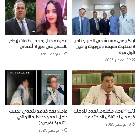
ابتكار في مستشفى الحبيب ثامر:
قضية مقتل رحمة: بطاقات إيداع
3 عمليات دقيقة بالروبوت والليزر
بالسجن في حق 3 أشخاص
لأول مرة
20 نوفمبر 2025
22 نوفمبر 2025
نائب:”الرجل مظلوم..تعدد الزوجات
عاجل: بعد قيامه بتحدي المبيت
فيه حل لمشاكل المجتمع”
داخل المعهد: الطرد النهائي
للتلميذ (فيديو)
18 نوفمبر 2025
17 نوفمبر 2025