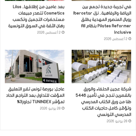
في تجربة جديدة تجمع بين
بعد عامين من إطلاقها.. Lilas
الرياضة والرفاهية.. نزل Iberostar
Cosmetics تتصدر مبيعات
رويال المنصور المهدية يطلق
مستحضرات التجميل وتكسب
Pilates Reformer بنظام All
رهان الثقة في السوق التونسية
Inclusive
2 أغسطس 2026
2 أغسطس 2026
شركة عجين الحلفاء والورق
عاجل: بورصة تونس تقرر التعليق
بالقصرين تنجح في تأمين 5446
المؤقت للتداول بعد التراجع الحاد
طنا من ورق الكتاب المدرسي
لمؤشر TUNINDEX تجاوز3%
وتؤمّن كامل حاجيات الكتاب
28 يوليو 2026
المدرسي التونسي
28 يوليو 2026