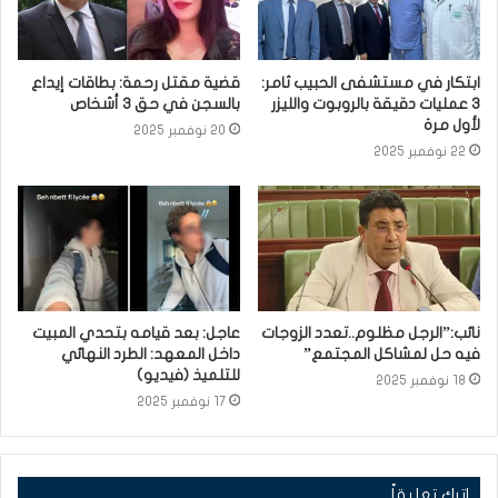
ابتكار في مستشفى الحبيب ثامر:
قضية مقتل رحمة: بطاقات إيداع
3 عمليات دقيقة بالروبوت والليزر
بالسجن في حق 3 أشخاص
لأول مرة
20 نوفمبر 2025
22 نوفمبر 2025
نائب:”الرجل مظلوم..تعدد الزوجات
عاجل: بعد قيامه بتحدي المبيت
فيه حل لمشاكل المجتمع”
داخل المعهد: الطرد النهائي
للتلميذ (فيديو)
18 نوفمبر 2025
17 نوفمبر 2025
اترك تعليقاً