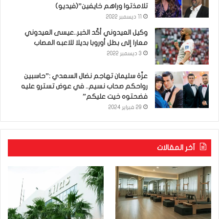
تلامذتوا وراهم خايفين”(فيديو)
11 ديسمبر 2022
وكيل العيدوني أكّد الخبر..عيسى العيدوني
معارا إلى بطل أوروبا بديلا للاعبه المصاب
3 ديسمبر 2022
عزّة سليمان تهاجم نضال السعدي :”حاسبين
رواحكم صحاب نسيم.. في عوض تسترو عليه
فضحتوه خيت عليكم”
29 فبراير 2024
آخر المقالات