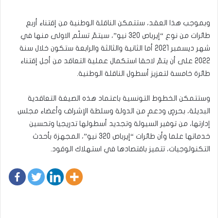
وبموجب هذا العقد، ستتمكن الناقلة الوطنية من إقتناء أربع
طائرات من نوع “إيرباص 320 نيو”، سيتمّ تسلّم الاولى منها في
شهر ديسمبر 2021 أما الثانية والثالثة والرابعة ستكون خلال سنة
2022 على أن يتمّ لاحقا استكمال عملية التعاقد من أجل إقتناء
طائرة خامسة لتعزيز أسطول الناقلة الوطنية.
وستتمكن الخطوط التونسية باعتماد هذه الصيغة التعاقدية
البديلة، بحرصٍ ودعمٍ من الدولة وسلطة الإشراف وأعضاء مجلس
إدارتها، من توفير السيولة وتجديد أسطولها تدريجيا وتحسين
خدماتها علما وأن طائرات “إيرباص 320 نيو”، المجهزة بأحدث
التكنولوجيات، تتميز باقتصادها في استهلاك الوقود.