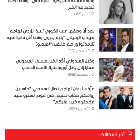
وفاة الممثلة الأمريكية “سارة جاي” وسط تكتم
شديد عن الخبر
2 يناير 2021
بعد أن وصفها ‘بنت الكوري’..بية الزردي تهاجم
مهذب الرميلي:”يلزم يتربى وهذا أش قالوا عليه
تلامذتوا وراهم خايفين”(فيديو)
11 ديسمبر 2022
وكيل العيدوني أكّد الخبر..عيسى العيدوني
معارا إلى بطل أوروبا بديلا للاعبه المصاب
3 ديسمبر 2022
عزّة سليمان تهاجم نضال السعدي :”حاسبين
رواحكم صحاب نسيم.. في عوض تسترو عليه
فضحتوه خيت عليكم”
29 فبراير 2024
آخر المقالات