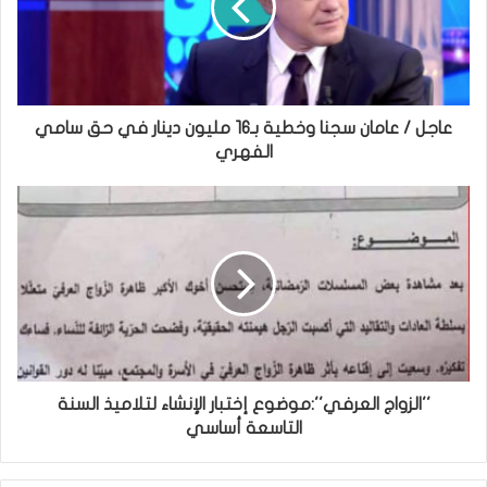
عاجل / عامان سجنا وخطية بـ16 مليون دينار في حق سامي
الفهري
''الزواج العرفي'':موضوع إختبار الإنشاء لتلاميذ السنة
التاسعة أساسي