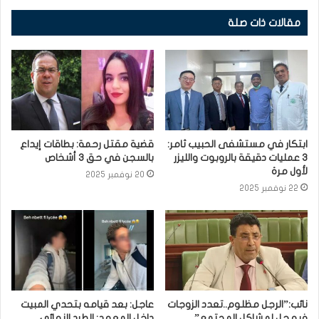
مقالات ذات صلة
ابتكار في مستشفى الحبيب ثامر:
قضية مقتل رحمة: بطاقات إيداع
3 عمليات دقيقة بالروبوت والليزر
بالسجن في حق 3 أشخاص
لأول مرة
20 نوفمبر 2025
22 نوفمبر 2025
نائب:”الرجل مظلوم..تعدد الزوجات
عاجل: بعد قيامه بتحدي المبيت
فيه حل لمشاكل المجتمع”
داخل المعهد: الطرد النهائي