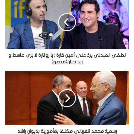
لطفي العبدلي يردّ على أمين قارة : يا روڨارة لا يزي ماسط و
زيد جبان(فيديو)
رسميا: محمد الغرياني مكلفا بمأمورية بديوان راشد