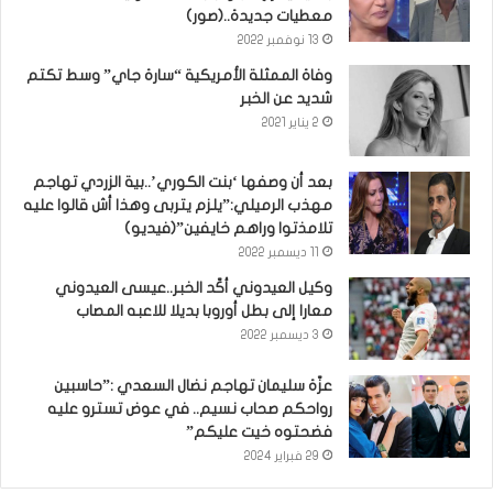
معطيات جديدة..(صور)
13 نوفمبر 2022
وفاة الممثلة الأمريكية “سارة جاي” وسط تكتم
شديد عن الخبر
2 يناير 2021
بعد أن وصفها ‘بنت الكوري’..بية الزردي تهاجم
مهذب الرميلي:”يلزم يتربى وهذا أش قالوا عليه
تلامذتوا وراهم خايفين”(فيديو)
11 ديسمبر 2022
وكيل العيدوني أكّد الخبر..عيسى العيدوني
معارا إلى بطل أوروبا بديلا للاعبه المصاب
3 ديسمبر 2022
عزّة سليمان تهاجم نضال السعدي :”حاسبين
رواحكم صحاب نسيم.. في عوض تسترو عليه
فضحتوه خيت عليكم”
29 فبراير 2024