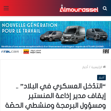
بحث
الق
عن
الرئيسية
/
أخبار
أخبار
“التدّخل العسكري في البلاد” ..
إيقاف مدير إذاعة المنستير
ومسؤول البرمجة ومنشطي الحصّة