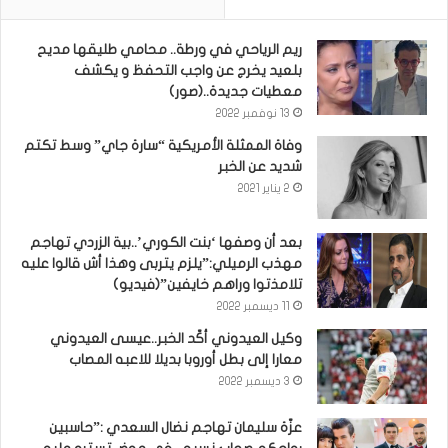
ريم الرياحي في ورطة.. محامي طليقها مديح
بلعيد يخرج عن واجب التحفظ و يكشف
معطيات جديدة..(صور)
13 نوفمبر 2022
وفاة الممثلة الأمريكية “سارة جاي” وسط تكتم
شديد عن الخبر
2 يناير 2021
بعد أن وصفها ‘بنت الكوري’..بية الزردي تهاجم
مهذب الرميلي:”يلزم يتربى وهذا أش قالوا عليه
تلامذتوا وراهم خايفين”(فيديو)
11 ديسمبر 2022
وكيل العيدوني أكّد الخبر..عيسى العيدوني
معارا إلى بطل أوروبا بديلا للاعبه المصاب
3 ديسمبر 2022
عزّة سليمان تهاجم نضال السعدي :”حاسبين