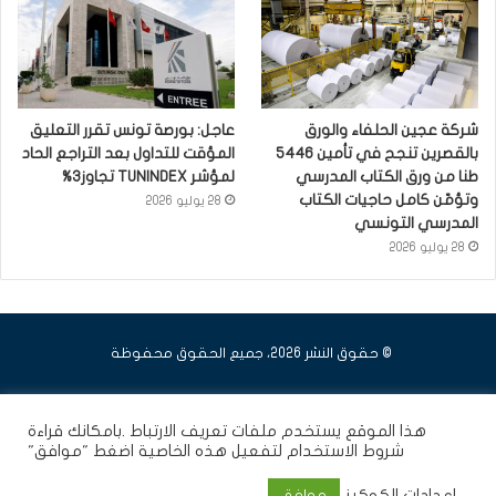
شركة عجين الحلفاء والورق
عاجل: بورصة تونس تقرر التعليق
بالقصرين تنجح في تأمين 5446
المؤقت للتداول بعد التراجع الحاد
طنا من ورق الكتاب المدرسي
لمؤشر TUNINDEX تجاوز3%
وتؤمّن كامل حاجيات الكتاب
28 يوليو 2026
المدرسي التونسي
28 يوليو 2026
© حقوق النشر 2026، جميع الحقوق محفوظة
فيسبوك
يوتيوب
انستقرام
هذا الموقع يستخدم ملفات تعريف الارتباط .بامكانك قراءة
شروط الاستخدام
لتفعيل هذه الخاصية اضغط "موافق"
إعدادات الكوكيز
موافق