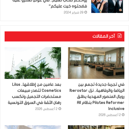
رواحكم صحاب نسيم.. في عوض تسترو عليه
فضحتوه خيت عليكم”
29 فبراير 2024
آخر المقالات
في تجربة جديدة تجمع بين
بعد عامين من إطلاقها.. Lilas
الرياضة والرفاهية.. نزل Iberostar
Cosmetics تتصدر مبيعات
رويال المنصور المهدية يطلق
مستحضرات التجميل وتكسب
Pilates Reformer بنظام All
رهان الثقة في السوق التونسية
Inclusive
2 أغسطس 2026
2 أغسطس 2026