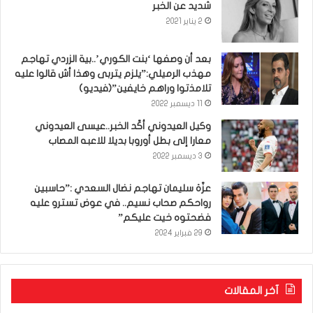
شديد عن الخبر
2 يناير 2021
بعد أن وصفها ‘بنت الكوري’..بية الزردي تهاجم
مهذب الرميلي:”يلزم يتربى وهذا أش قالوا عليه
تلامذتوا وراهم خايفين”(فيديو)
11 ديسمبر 2022
وكيل العيدوني أكّد الخبر..عيسى العيدوني
معارا إلى بطل أوروبا بديلا للاعبه المصاب
3 ديسمبر 2022
عزّة سليمان تهاجم نضال السعدي :”حاسبين
رواحكم صحاب نسيم.. في عوض تسترو عليه
فضحتوه خيت عليكم”
29 فبراير 2024
آخر المقالات