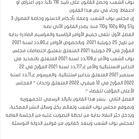
نواب الشعب. وحصل القانون على تأييد 116 نائبا، دون اعتراض أو
احتفاظ. وجاء في نص هذا القانون:
إن مجلس نواب الشعب، وعملا بأحكام الدستور وخاصة الفصول 3
و51 و80 و102 و110 منه. يصدر القانون الآتي نصه:
الفصل الأول: تلغى جميع الأوامر الرئاسية والمراسيم الصادرة بداية
من تاريخ 25 جويلية 2021، وبالخصوص الأوامر عـ80ـدد لسنة 2021
المؤرخ في 29 جويلية 2021 المتعلق بتعليق اختصاصات مجلس
نواب الشعب والأمر عـ109ـدد لسنة 2021 المتعلق بالتمديد في
التدابير الاستثنائية والأمر عـ117ـدد لسنة 2021 المؤرخ في 22
سبتمبر 2021 المتعلق بتدابير استثنائية، والمرسوم عـ11ـدد لسنة
2022 المؤرخ في 12 فيفري 2022 المتعلق بإحداث ” المجلس
الأعلى المؤقت للقضاء “.
الفصل الثاني : ينشر هذا القانون بالرائد الرسمي للجمهورية
وبموقع مجلس نواب الشعب ويُعمّم بكل وسائل النشر الممكنة،
ويدخل حيّز النفاذ بداية من لحظة التصويت عليه من الجلسة العامة
لمجلس نواب الشعب وينفذ كقانون من قوانين الدولة التونسيّة.