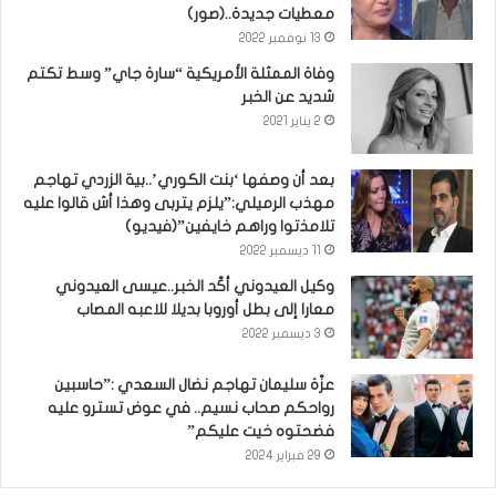
معطيات جديدة..(صور)
13 نوفمبر 2022
وفاة الممثلة الأمريكية “سارة جاي” وسط تكتم
شديد عن الخبر
2 يناير 2021
بعد أن وصفها ‘بنت الكوري’..بية الزردي تهاجم
مهذب الرميلي:”يلزم يتربى وهذا أش قالوا عليه
تلامذتوا وراهم خايفين”(فيديو)
11 ديسمبر 2022
وكيل العيدوني أكّد الخبر..عيسى العيدوني
معارا إلى بطل أوروبا بديلا للاعبه المصاب
3 ديسمبر 2022
عزّة سليمان تهاجم نضال السعدي :”حاسبين
رواحكم صحاب نسيم.. في عوض تسترو عليه
فضحتوه خيت عليكم”
29 فبراير 2024