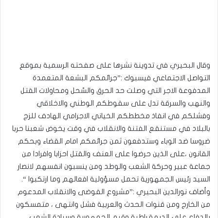
وقال البحيري في تدوينة نشرها على صفحته الرسمية بموقع
التواصل الاجتماعي فيسبوك :”جرائمكم البشعة المتعمدة
المدفوعة الاجر التي وصلت حد الحرق والسّحل ومحاولات القتل
والنهب والسرقة تدل على سقوطكم الوطني والاخلاقي
وفشلكم في انفاذ مخططكم الخياني الاجرامي الهادف للزج
بالبلاد في مستنقع الفتنة والانقلاب في وقت يخوض شعبنا حربا
ضروسا ضد الوباء وستدفعون ثمن جرائمكم امام القضاء وبحكم
القانون ،على الذين حرضوا على العنف والقتل احزابا وافرادا من
جماعة عبير وحركة الشعب والوطد ومن ينسبون انفسهم لانصار
السيد رئيس الجمهورية تحمل مسؤولية افعالهم وما ارتكبوا “.
وأضاف نورالدين البحيري :”مشروع الفوضى والانقلاب المدعوم
من الخارج ومن قنوات الحدث والعربية فشل وانتهى ، متمسكون
بالدفاع على الديمقراطية وقيم الجمهورية وسيادة الشعب ،