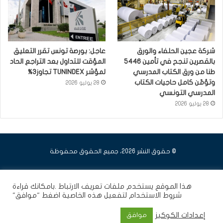
شركة عجين الحلفاء والورق
عاجل: بورصة تونس تقرر التعليق
بالقصرين تنجح في تأمين 5446
المؤقت للتداول بعد التراجع الحاد
طنا من ورق الكتاب المدرسي
لمؤشر TUNINDEX تجاوز3%
وتؤمّن كامل حاجيات الكتاب
28 يوليو 2026
المدرسي التونسي
28 يوليو 2026
© حقوق النشر 2026، جميع الحقوق محفوظة
فيسبوك
يوتيوب
انستقرام
هذا الموقع يستخدم ملفات تعريف الارتباط .بامكانك قراءة
شروط الاستخدام
لتفعيل هذه الخاصية اضغط "موافق"
إعدادات الكوكيز
موافق