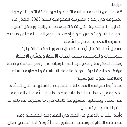
خرابها.
كما عبّر عن تنديده بسياسة التفرّد والمرور بقوّة التي تنتهجها
الحكومة في إعداد الميزانيّة العموميّة لسنة 2023، محذّرا من
التدابير اللاجتماعية التي تضمّنتها هذه الميزانية ويحمّل رئيس
الدولة المسؤوليّة في صورة إمضاء مرسوم الميزانيّة على صيغته
المسرّبة المعادية لعموم الشعب.
وسجّل اتّحاد الشغل أيضا استفحال تدهور المقدرة الشرائية
للتونسيات والتونسيين بسبب التهاب الأسعار وتفشّي الاحتكار
وفشل الحكومة وخضوعها التام للوبيات في وضع سياسة واضحة
ورؤية لمجابهة ندرة الأدوية والمواد الأساسية والمضاربة بالسلع
والتلاعب بقوت التونسيين.
وندّد أيضا بسياسة المماطلة والتسويف والاستهانة التي تتوخّاها
الحكومة إزاء مطالب القطاعات وتجاه تطبيق الاتّفاقيات المبرمة
مع الاتحاد ويحمّلها المسؤولية كاملة في ما سيترتّب عن ذلك من
توتير للوضع الاجتماعي.
وأكّد الالتزام بالدفاع عن الحقّ في المفاوضة الجماعية وعن
مصداقية التفاوض وسحب المنشور عدد 21 ومن أجل تطبيق اتّفاق