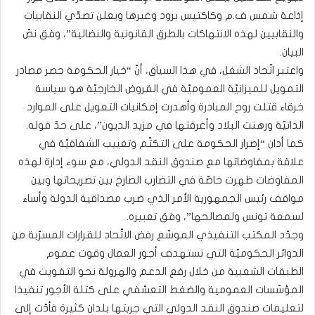
إذاعة شمس ف.م وكاكتيس برود وغيرها ويعلن تصدّي النقابيات
والنقابيين لهذه الانتهاكات بالطرق القانونية والنضالية”، وفق نصّ
البيان.
واعتبر اتّحاد الشغل، في هذا السياق، أنّ “خيار الحكومة حصر مصادر
التمويل للميزانيّة العموميّة في القروض الخارجيّة هو سياسة
خرقاء قتلت روح المبادرة وأهدرت إمكانيات التعويل على الموارد
الذاتيّة ورهنت البلاد وأغرقتها في مزيد الديون”، على حدّ قوله.
كما أدان “إصرار الحكومة على التكتّم وتغييب الشفافيّة في
علاقة بمفاوضاتها مع صندوق النقد الدولي، مع سوء إدارة لهذه
المفاوضات ظهرت خاصّة في التضارب الصارخ بين تصريحاتها وبين
مواقف رئيس الجمهورية الأمر الذي ضرب مصداقية الدولة وأساء
لسمعة تونس ولمصالحها”، وفق تعبيره.
وجدّد المكتب التنفيذي الموسّع رفض الاتّحاد للقرارات المسرّبة من
الدوائر الحكوميّة التي تستهدف أجور العمال وقوت عموم
الطبقات الشعبية من خلال رفع الدعم والهرولة نحو التفويت في
المؤسّسات العمومية والضغط التعسّفي على كتلة الأجور تنفيذا
لتعليمات صندوق النقد الدولي التي جربتها بلدان كثيرة فأدّت إلى