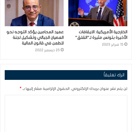
الخارجية الأمريكية: الايقافات
عميد المحامين يؤكد التوجه نحو
الأخيرة بتونس مثيرة لـ”القلق”
العصيان الجبائي وتشكيل لجنة
للطعن في قانون المالية
15 فبراير 2023
25 ديسمبر 2022
اترك تعليقاً
لن يتم نشر عنوان بريدك الإلكتروني.
الحقول الإلزامية مشار إليها بـ
*
ا
ل
ت
ع