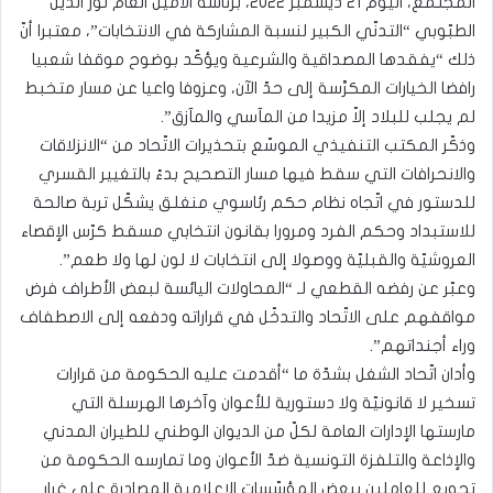
المجتمع، اليوم 21 ديسمبر 2022، برئاسة الأمين العام نور الدين
الطبّوبي “التدنّي الكبير لنسبة المشاركة في الانتخابات”، معتبرا أنّ
ذلك “يفقدها المصداقية والشرعية ويؤكّد بوضوح موقفا شعبيا
رافضا الخيارات المكرَّسة إلى حدّ الآن، وعزوفا واعيا عن مسار متخبط
لم يجلب للبلاد إلاّ مزيدا من المآسي والمآزق”.
وذكّر المكتب التنفيذي الموسّع بتحذيرات الاتّحاد من “الانزلاقات
والانحرافات التي سقط فيها مسار التصحيح بدءً بالتغيير القسري
للدستور في اتّجاه نظام حكم رئاسوي منغلق يشكّل تربة صالحة
للاستبداد وحكم الفرد ومرورا بقانون انتخابي مسقط كرّس الإقصاء
العروشيّة والقبليّة ووصولا إلى انتخابات لا لون لها ولا طعم”.
وعبّر عن رفضه القطعي لـ “المحاولات اليائسة لبعض الأطراف فرض
مواقفهم على الاتّحاد والتدخّل في قراراته ودفعه إلى الاصطفاف
وراء أجنداتهم”.
وأدان اتّحاد الشغل بشدّة ما “أقدمت عليه الحكومة من قرارات
تسخير لا قانونيّة ولا دستورية للأعوان وآخرها الهرسلة التي
مارستها الإدارات العامة لكلّ من الديوان الوطني للطيران المدني
والإذاعة والتلفزة التونسية ضدّ الأعوان وما تمارسه الحكومة من
تجويع للعاملين ببعض المؤسّسات الإعلامية المصادرة على غرار