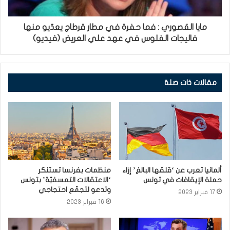
مايا القصوري : فما حفرة في مطار قرطاج يعدّيو منها
فاليجات الفلوس في عهد علي العريض (فيديو)
مقالات ذات صلة
ألمانيا تعرب عن ‘قلقها البالغ’ إزاء
منظمات بفرنسا تستنكر
حملة الإيقافات في تونس
‘الاعتقالات التعسفيّة’ بتونس
وتدعو لتجمّع احتجاجي
17 فبراير 2023
16 فبراير 2023