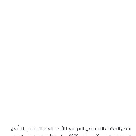
سجّل المكتب التنفيذي الموسّع للاتّحاد العام التونسي للشّغل