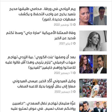
ريم الرياحي في ورطة.. محامي طليقها مديح
بلعيد يخرج عن واجب التحفظ و يكشف
معطيات جديدة..(صور)
13 نوفمبر 2022
وفاة الممثلة الأمريكية “سارة جاي” وسط تكتم
شديد عن الخبر
2 يناير 2021
بعد أن وصفها ‘بنت الكوري’..بية الزردي تهاجم
مهذب الرميلي:”يلزم يتربى وهذا أش قالوا عليه
تلامذتوا وراهم خايفين”(فيديو)
11 ديسمبر 2022
وكيل العيدوني أكّد الخبر..عيسى العيدوني
معارا إلى بطل أوروبا بديلا للاعبه المصاب
3 ديسمبر 2022
عزّة سليمان تهاجم نضال السعدي :”حاسبين
رواحكم صحاب نسيم.. في عوض تسترو عليه