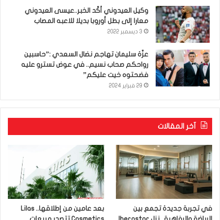
وكيل العيدوني أكّد الخبر..عيسى العيدوني
معارا إلى بطل أوروبا بديلا للاعبه المصاب
3 ديسمبر 2022
عزّة سليمان تهاجم نضال السعدي :”حاسبين
رواحكم صحاب نسيم.. في عوض تسترو عليه
فضحتوه خيت عليكم”
29 فبراير 2024
آخر المقالات
في تجربة جديدة تجمع بين
بعد عامين من إطلاقها.. Lilas
الرياضة والرفاهية.. نزل Iberostar
Cosmetics تتصدر مبيعات