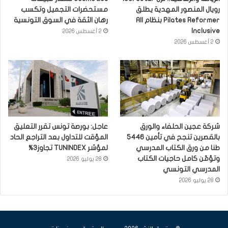
رويال المنصور المهدية يطلق
مستحضرات التجميل وتكسب
Pilates Reformer بنظام All
رهان الثقة في السوق التونسية
Inclusive
2 أغسطس 2026
2 أغسطس 2026
شركة عجين الحلفاء والورق
عاجل: بورصة تونس تقرر التعليق
بالقصرين تنجح في تأمين 5446
المؤقت للتداول بعد التراجع الحاد
طنا من ورق الكتاب المدرسي
لمؤشر TUNINDEX تجاوز3%
وتؤمّن كامل حاجيات الكتاب
28 يوليو 2026
المدرسي التونسي
28 يوليو 2026