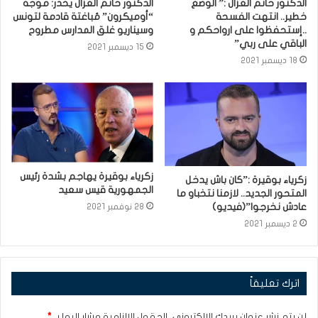
الدكتور حاتم الغزال :” الوضع
الدكتور حاتم الغزال يحذّر: موجة
خطير.. انتهت الفسحة
“أوميكرون” مُباغتة قادمة لتونس
..إستحفظوا على ارواحكم و
وسيناريو غلق المدارس مطروح
الباقي على ربي”
15 ديسمبر 2021
18 ديسمبر 2021
زكرياء بوقيرة يهاجم بشدة رئيس
زكرياء بوقيرة :”كان باش يدخل
الجمهورية قيس سعيد
المتحور الجديد.. لازمنا نتخباو ما
عادش نخرجوا”(فيديو)
28 نوفمبر 2021
2 ديسمبر 2021
اترك تعليقاً
لن يتم نشر عنوان بريدك الإلكتروني.
الحقول الإلزامية مشار إليها بـ
*