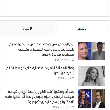
الأشهر
الأخيرة
ريم الرياحي في ورطة.. محامي طليقها مديح
بلعيد يخرج عن واجب التحفظ و يكشف
معطيات جديدة..(صور)
13 نوفمبر 2022
وفاة الممثلة الأمريكية “سارة جاي” وسط تكتم
شديد عن الخبر
2 يناير 2021
بعد أن وصفها ‘بنت الكوري’..بية الزردي تهاجم
مهذب الرميلي:”يلزم يتربى وهذا أش قالوا عليه
تلامذتوا وراهم خايفين”(فيديو)
11 ديسمبر 2022