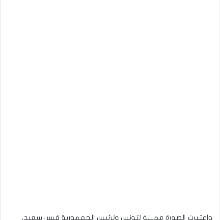
واعتبرت الصورة مهينة لتونس ولرئيس الجمهورية قيس سعيد،