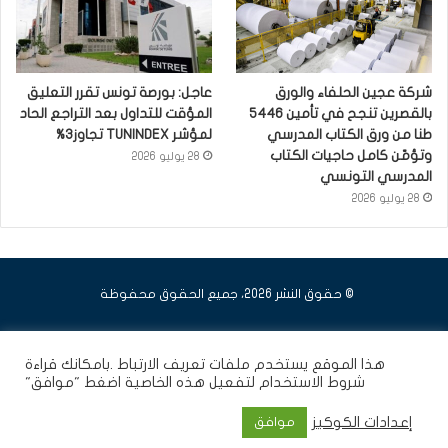
شركة عجين الحلفاء والورق
عاجل: بورصة تونس تقرر التعليق
بالقصرين تنجح في تأمين 5446
المؤقت للتداول بعد التراجع الحاد
طنا من ورق الكتاب المدرسي
لمؤشر TUNINDEX تجاوز3%
وتؤمّن كامل حاجيات الكتاب
28 يوليو 2026
المدرسي التونسي
28 يوليو 2026
© حقوق النشر 2026، جميع الحقوق محفوظة
فيسبوك
يوتيوب
انستقرام
هذا الموقع يستخدم ملفات تعريف الارتباط .بامكانك قراءة
شروط الاستخدام
لتفعيل هذه الخاصية اضغط "موافق"
إعدادات الكوكيز
موافق