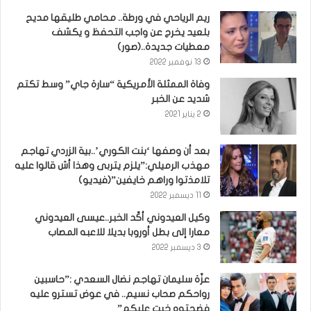
ريم الرياحي في ورطة.. محامي طليقها مديح
بلعيد يخرج عن واجب التحفظ و يكشف
معطيات جديدة..(صور)
13 نوفمبر 2022
وفاة الممثلة الأمريكية “سارة جاي” وسط تكتم
شديد عن الخبر
2 يناير 2021
بعد أن وصفها ‘بنت الكوري’..بية الزردي تهاجم
مهذب الرميلي:”يلزم يتربى وهذا أش قالوا عليه
تلامذتوا وراهم خايفين”(فيديو)
11 ديسمبر 2022
وكيل العيدوني أكّد الخبر..عيسى العيدوني
معارا إلى بطل أوروبا بديلا للاعبه المصاب
3 ديسمبر 2022
عزّة سليمان تهاجم نضال السعدي :”حاسبين
رواحكم صحاب نسيم.. في عوض تسترو عليه
فضحتوه خيت عليكم”