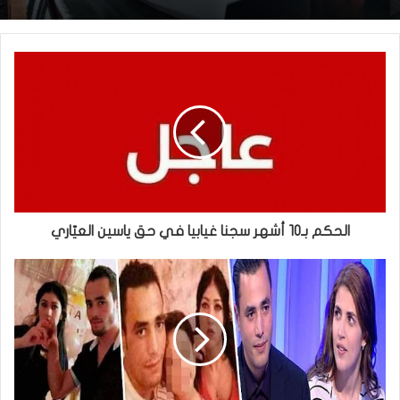
الحكم بـ10 أشهر سجنا غيابيا في حق ياسين العيّاري