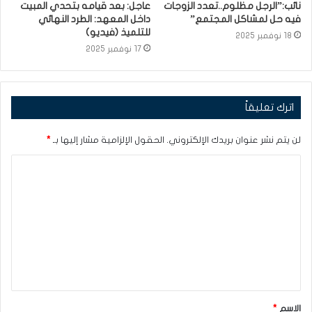
نائب:”الرجل مظلوم..تعدد الزوجات
عاجل: بعد قيامه بتحدي المبيت
فيه حل لمشاكل المجتمع”
داخل المعهد: الطرد النهائي
للتلميذ (فيديو)
18 نوفمبر 2025
17 نوفمبر 2025
اترك تعليقاً
لن يتم نشر عنوان بريدك الإلكتروني.
الحقول الإلزامية مشار إليها بـ
*
ا
ل
ت
ع
ل
ي
ق
الاسم
*
*