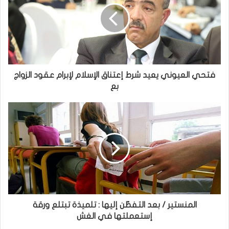
فتحي العيوني يعيد شرط إعتناق الإسلام لإبرام عقود الزواج
بع
المنستير / بعد التفطّن إليها : تلميذة تبتلع ورقة
إستعملتها في الغش