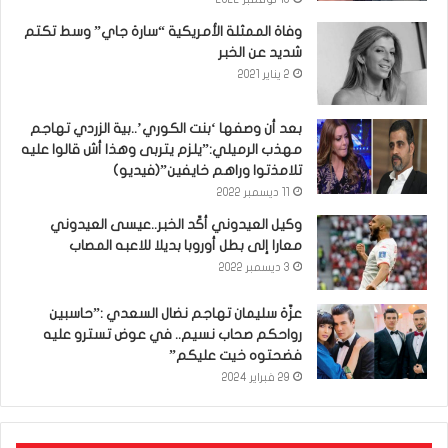
وفاة الممثلة الأمريكية “سارة جاي” وسط تكتم
شديد عن الخبر
2 يناير 2021
بعد أن وصفها ‘بنت الكوري’..بية الزردي تهاجم
مهذب الرميلي:”يلزم يتربى وهذا أش قالوا عليه
تلامذتوا وراهم خايفين”(فيديو)
11 ديسمبر 2022
وكيل العيدوني أكّد الخبر..عيسى العيدوني
معارا إلى بطل أوروبا بديلا للاعبه المصاب
3 ديسمبر 2022
عزّة سليمان تهاجم نضال السعدي :”حاسبين
رواحكم صحاب نسيم.. في عوض تسترو عليه
فضحتوه خيت عليكم”
29 فبراير 2024