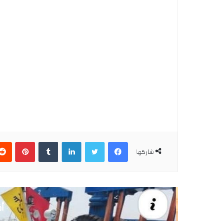
فيسبوك
تويتر
لينكدإن
بينتير
شاركها
أق