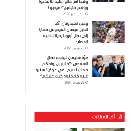
وهذا أش قالوا عليه تلامذتوا
وراهم خايفين”(فيديو)
11 ديسمبر 2022
وكيل العيدوني أكّد
الخبر..عيسى العيدوني معارا
إلى بطل أوروبا بديلا للاعبه
المصاب
3 ديسمبر 2022
عزّة سليمان تهاجم نضال
السعدي :”حاسبين رواحكم
صحاب نسيم.. في عوض تسترو
عليه فضحتوه خيت عليكم”
29 فبراير 2024
آخر المقالات