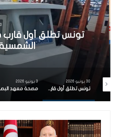
30 يونيو 6
تونس تطلق أول قارب ص
الشمسية 
30 يونيو 2026
3 يونيو 2026
بتمويل من البنك الاوروبي للاستثمار شركة ‘نقل تونس’ توقّع عقد اقتناء 18 عربة قطار جديدة من الصين لفائدة خط TGM
تونس تطلق أول قارب صيد كهربائي يعمل بالطاقة الشمسية في المتوسط