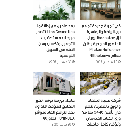
في تجربة جديدة تجمع
بعد عامين من إطلاقها..
بين الرياضة والرفاهية..
Lilas Cosmetics تتصدر
نزل Iberostar رويال
مبيعات مستحضرات
المنصور المهدية يطلق
التجميل وتكسب رهان
Pilates Reformer
الثقة في السوق
بنظام All Inclusive
التونسية
2 أغسطس 2026
2 أغسطس 2026
شركة عجين الحلفاء
عاجل: بورصة تونس تقرر
والورق بالقصرين تنجح
التعليق المؤقت للتداول
في تأمين 5446 طنا من
بعد التراجع الحاد لمؤشر
ورق الكتاب المدرسي
TUNINDEX تجاوز3%
وتؤمّن كامل حاجيات
28 يوليو 2026