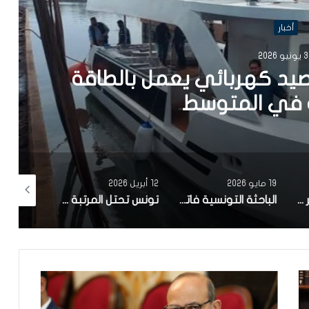
أخبار
202
يد كهربائي يعمل بالطاقة
في المتوسط
19 مايو 2026
12 أبريل 2026
10 أبريل 2026
مصحة معهد البصر والشبكية بالبحيرة 1 تقوم باجراء اكثر من 50 عملية جراحية لازالة الماء الابيض مجانا لفائدة عدد من اهالي قفصة
الباحثة التونسية فاتن المولدي تنجح في الحصول على براءة اختراع في الولايات المتحدة الأمريكية، وذلك بعد ابتكارها محركاً هجيناً ثورياً
تونس تحتل المرتبة الاولى افريقيا من حيث عدد النساء المطورات للبرمجيات