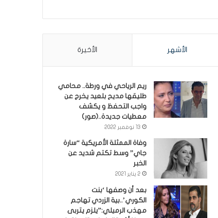
الأشهر
الأخيرة
ريم الرياحي في ورطة.. محامي
طليقها مديح بلعيد يخرج عن
واجب التحفظ و يكشف
معطيات جديدة..(صور)
13 نوفمبر 2022
وفاة الممثلة الأمريكية “سارة
جاي” وسط تكتم شديد عن
الخبر
2 يناير 2021
بعد أن وصفها ‘بنت
الكوري’..بية الزردي تهاجم
مهذب الرميلي:”يلزم يتربى