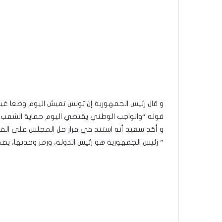
و قال رئيس الجمهورية إن تونس تعيش اليوم وضعا غي
قوله “والواجب الوطني يقتضي اليوم حماية الشعب و
و أكد سعيد أنه استند في قرار حل المجلس على الفصل 72 من الدستور وفي مايلي نص الفصل الم
” رئيس الجمهورية هو رئيس الدولة، ورمز وحدتها، يضم