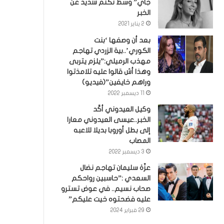
جاي” وسط تكتم شديد عن
الخبر
2 يناير 2021
بعد أن وصفها ‘بنت
الكوري’..بية الزردي تهاجم
مهذب الرميلي:”يلزم يتربى
وهذا أش قالوا عليه تلامذتوا
وراهم خايفين”(فيديو)
11 ديسمبر 2022
وكيل العيدوني أكّد
الخبر..عيسى العيدوني معارا
إلى بطل أوروبا بديلا للاعبه
المصاب
3 ديسمبر 2022
عزّة سليمان تهاجم نضال
السعدي :”حاسبين رواحكم
صحاب نسيم.. في عوض تسترو
عليه فضحتوه خيت عليكم”
29 فبراير 2024