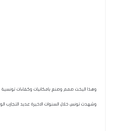
وهذا اليخت صمم وصنع بامكانيات وكفاءات تونسية 100% لشركة STGI -Marine منزل بورقيبة بنزرت.
وشهدت تونس خلال السنوات الاخيرة عديد التجارب ال