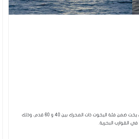
تحصل اليخت التونسي Aventura A1 على جائزة أفضل يخت ضمن فئة اليخوت ذات المحرك بين 40 و 60 قدم، وذلك