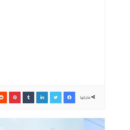
فيسبوك
تويتر
لينكدإن
بينتير
شاركها