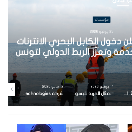
رأ التالي
مؤسسات
202
 الكابل البحري الانترنات
14 يونيو 2026
12 مايو 2026
26 مارس 2026
بعد نمو تجاوز 9%.. اتصالات تونس تستعيد قيادة سوق الاتصالات في تونس برقم معاملات بلغ 362 مليون دينار في ثلاثة أشهر
“تمثال الحرية نلبسوه سفساري”.. بأغنية لبلطي وتقنيات الذكاء الاصطناعي: أوريدو تطلق حملة اتصالية استثنائية لتشجيع المنتخب التونسي في مونديال 2026
شركة KPIT Technologies الهندية المختصة في برمجيات سيارات المستقبل.. تطلق مركزا للهندسة البرمجية بمدينة صفاقس التونسية