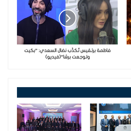
فاطمة برتقيس تُكذّب نضال السعدي: ”بكيت
وتوجعت برشا”(فيديو)