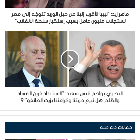
ماهر زيد: "ليبيا الأقرب إلينا من حبل الوريد تتوجّه إلى مصر
لاستجلاب مليون عامل بسبب إستكبار سلطة الانقلاب"
البحيري يهاجم قيس سعيد: ''الاستبداد قرين الفساد
والظلم..هل نبيع حريتنا وكرامتنا بزيت الصانغو''!؟
مقالات ذات صلة