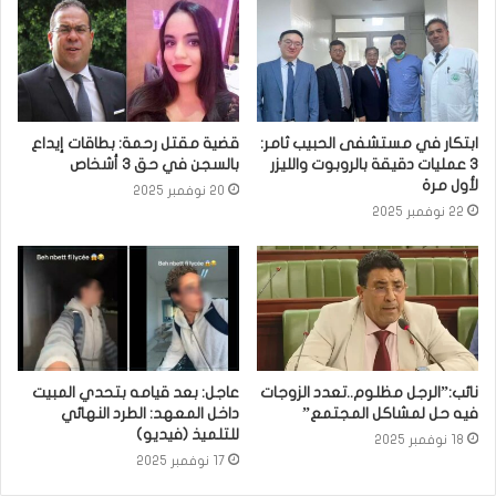
ابتكار في مستشفى الحبيب ثامر:
قضية مقتل رحمة: بطاقات إيداع
3 عمليات دقيقة بالروبوت والليزر
بالسجن في حق 3 أشخاص
لأول مرة
20 نوفمبر 2025
22 نوفمبر 2025
نائب:”الرجل مظلوم..تعدد الزوجات
عاجل: بعد قيامه بتحدي المبيت
فيه حل لمشاكل المجتمع”
داخل المعهد: الطرد النهائي
للتلميذ (فيديو)
18 نوفمبر 2025
17 نوفمبر 2025