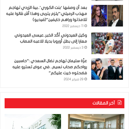
بعد أن وصفها ‘بنت الكوري’..بية الزردي تهاجم
مهذب الرميلي:”يلزم يتربى وهذا أش قالوا عليه
تلامذتوا وراهم خايفين”(فيديو)
11 ديسمبر 2022
وكيل العيدوني أكّد الخبر..عيسى العيدوني
معارا إلى بطل أوروبا بديلا للاعبه المصاب
3 ديسمبر 2022
عزّة سليمان تهاجم نضال السعدي :”حاسبين
رواحكم صحاب نسيم.. في عوض تسترو عليه
فضحتوه خيت عليكم”
29 فبراير 2024
آخر المقالات