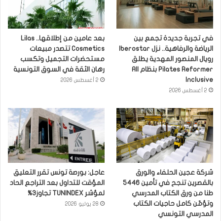
في تجربة جديدة تجمع بين
بعد عامين من إطلاقها.. Lilas
الرياضة والرفاهية.. نزل Iberostar
Cosmetics تتصدر مبيعات
رويال المنصور المهدية يطلق
مستحضرات التجميل وتكسب
Pilates Reformer بنظام All
رهان الثقة في السوق التونسية
Inclusive
2 أغسطس 2026
2 أغسطس 2026
شركة عجين الحلفاء والورق
عاجل: بورصة تونس تقرر التعليق
بالقصرين تنجح في تأمين 5446
المؤقت للتداول بعد التراجع الحاد
طنا من ورق الكتاب المدرسي
لمؤشر TUNINDEX تجاوز3%
وتؤمّن كامل حاجيات الكتاب
28 يوليو 2026
المدرسي التونسي