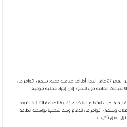
استطاع المهندس التونسي محمد الضوافي، البالغ من العمر 27 عاما، ابتكار أطراف صناعية ذكية، تتلقى الأوامر من
حتياجات الخاصة دون اللجوء إلى إجراء عملية جراحية.
قليدية، حيث استطاع استخدام تقنية الطباعة الثلاثية الأبعاد
ات ويتلقى الأوامر من الدماغ ويتم شحنها بواسطة الطاقة
زل، وفق تأكيده.