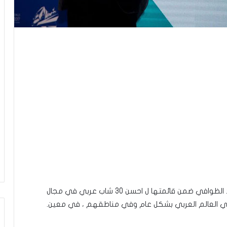
اختارت مجلة فوربس الامريكية الشاب التونسي محمد الظوافي ضمن قائمتها ل احسن 30 شاب عربي في مجال
ال في العالم العربي بشكل عام وفي مناطقهم ، في معين.