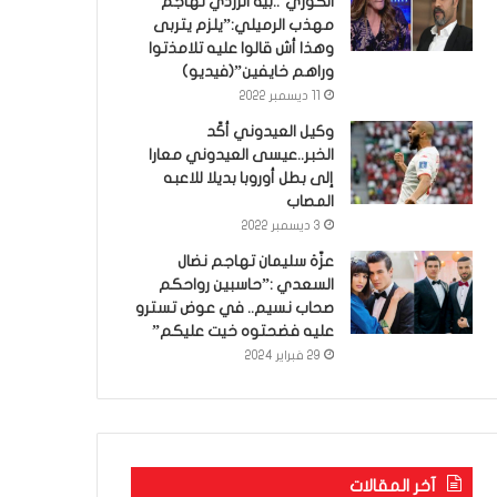
الكوري’..بية الزردي تهاجم
مهذب الرميلي:”يلزم يتربى
وهذا أش قالوا عليه تلامذتوا
وراهم خايفين”(فيديو)
11 ديسمبر 2022
وكيل العيدوني أكّد
الخبر..عيسى العيدوني معارا
إلى بطل أوروبا بديلا للاعبه
المصاب
3 ديسمبر 2022
عزّة سليمان تهاجم نضال
السعدي :”حاسبين رواحكم
صحاب نسيم.. في عوض تسترو
عليه فضحتوه خيت عليكم”
29 فبراير 2024
آخر المقالات