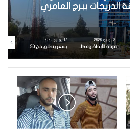
 الدريجات ببرج العامري
21 يونيو 2026
17 يونيو 2026
3 يونيو 2026
المجلس البنكي والمالي: الإضراب القطاعي في البنوك ومؤسسات التامين غير مبرر بعد صرف الزيادات بعنوان سنة 2026 وندعو إلى ضمان استمرارية الخدمات
فرقة الأبحاث ومكافحة التهرب الجبائي تطلق تحقيق في شبهات تلاعب بالأسعار في قطاع إنتاج الملح تشمل 14 شركة ناشطة بالمجال ..
بسعر ينطلق من 54.950 ألف دينار.. السيارة الكهربائية MG4 URBAN تدخل السوق التونسية بمدى يصل إلى 420 كلم وتجهيزات متطورة