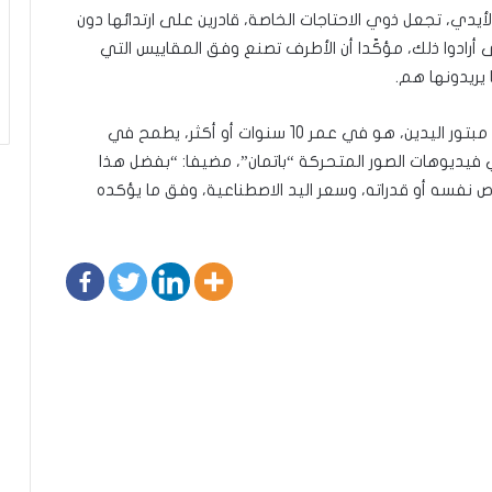
أيدي، تجعل ذوي الاحتاجات الخاصة، قادرين على ارتدائها دون
 أرادوا ذلك، مؤكّدا أن الأطرف تصنع وفق المقاييس التي
يريدونها هم.
وفي حوار مع ”سبوتنيك”، قال الظوافي، إن أي طفل مبتور اليدين، هو في عمر 10 سنوات أو أكثر، يطمح في
يديوهات الصور المتحركة “باتمان”، مضيفا: “بفضل هذا
 نفسه أو قدراته، وسعر اليد الاصطناعية، وفق ما يؤكده