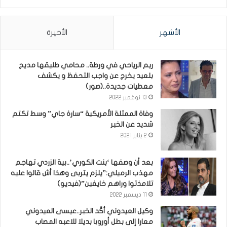
الأشهر
الأخيرة
ريم الرياحي في ورطة.. محامي طليقها مديح
بلعيد يخرج عن واجب التحفظ و يكشف
معطيات جديدة..(صور)
13 نوفمبر 2022
وفاة الممثلة الأمريكية “سارة جاي” وسط تكتم
شديد عن الخبر
2 يناير 2021
بعد أن وصفها ‘بنت الكوري’..بية الزردي تهاجم
مهذب الرميلي:”يلزم يتربى وهذا أش قالوا عليه
تلامذتوا وراهم خايفين”(فيديو)
11 ديسمبر 2022
وكيل العيدوني أكّد الخبر..عيسى العيدوني
معارا إلى بطل أوروبا بديلا للاعبه المصاب