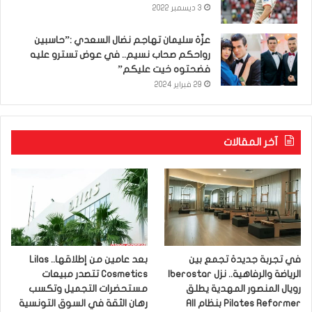
3 ديسمبر 2022
عزّة سليمان تهاجم نضال السعدي :”حاسبين
رواحكم صحاب نسيم.. في عوض تسترو عليه
فضحتوه خيت عليكم”
29 فبراير 2024
آخر المقالات
في تجربة جديدة تجمع بين
بعد عامين من إطلاقها.. Lilas
الرياضة والرفاهية.. نزل Iberostar
Cosmetics تتصدر مبيعات
رويال المنصور المهدية يطلق
مستحضرات التجميل وتكسب
Pilates Reformer بنظام All
رهان الثقة في السوق التونسية