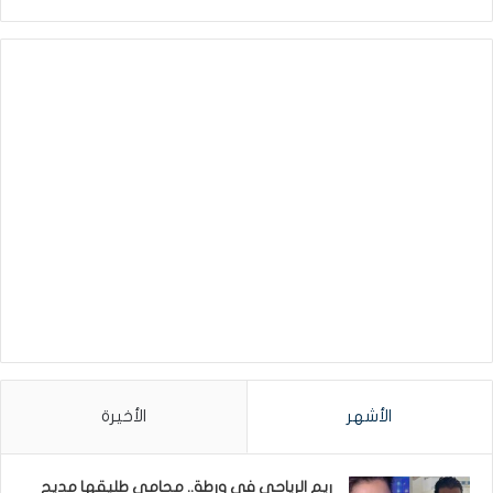
الأشهر
الأخيرة
ريم الرياحي في ورطة.. محامي طليقها مديح