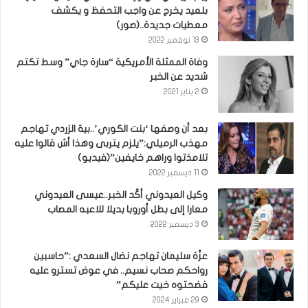
بلعيد يخرج عن واجب التحفظ و يكشف
معطيات جديدة..(صور)
13 نوفمبر 2022
وفاة الممثلة الأمريكية “سارة جاي” وسط تكتم
شديد عن الخبر
2 يناير 2021
بعد أن وصفها ‘بنت الكوري’..بية الزردي تهاجم
مهذب الرميلي:”يلزم يتربى وهذا أش قالوا عليه
تلامذتوا وراهم خايفين”(فيديو)
11 ديسمبر 2022
وكيل العيدوني أكّد الخبر..عيسى العيدوني
معارا إلى بطل أوروبا بديلا للاعبه المصاب
3 ديسمبر 2022
عزّة سليمان تهاجم نضال السعدي :”حاسبين
رواحكم صحاب نسيم.. في عوض تسترو عليه
فضحتوه خيت عليكم”
29 فبراير 2024