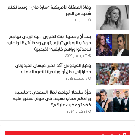
وفاة الممثلة الأمريكية “سارة جاي” وسط تكتم
شديد عن الخبر
2 يناير 2021
بعد أن وصفها ‘بنت الكوري’..بية الزردي تهاجم
مهذب الرميلي:”يلزم يتربى وهذا أش قالوا عليه
تلامذتوا وراهم خايفين”(فيديو)
11 ديسمبر 2022
وكيل العيدوني أكّد الخبر..عيسى العيدوني
معارا إلى بطل أوروبا بديلا للاعبه المصاب
3 ديسمبر 2022
عزّة سليمان تهاجم نضال السعدي :”حاسبين
رواحكم صحاب نسيم.. في عوض تسترو عليه
فضحتوه خيت عليكم”
29 فبراير 2024