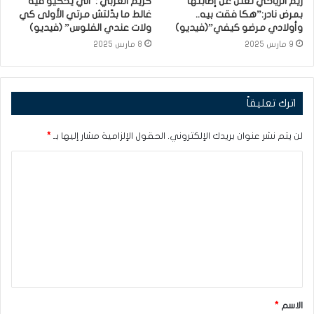
ريم الرياحي تعلن عن إصابتها
كريم الغربي :”الي يحكيو فيه
بمرض نادر:”هكا فقت بيه..
غالط ما بدّلتش مرتي الأولى كي
وأولادي مرضو كيفي”(فيديو)
ولات عندي الفلوس” (فيديو)
9 مارس 2025
8 مارس 2025
اترك تعليقاً
لن يتم نشر عنوان بريدك الإلكتروني.
الحقول الإلزامية مشار إليها بـ
*
ا
ل
ت
ع
ل
ي
ق
الاسم
*
*