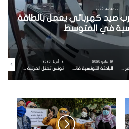
202
يد كهربائي يعمل بالطاقة
في المتوسط
19 مايو 2026
12 أبريل 2026
10 أبريل 2026
مصحة معهد البصر والشبكية بالبحيرة 1 تقوم باجراء اكثر من 50 عملية جراحية لازالة الماء الابيض مجانا لفائدة عدد من اهالي قفصة
الباحثة التونسية فاتن المولدي تنجح في الحصول على براءة اختراع في الولايات المتحدة الأمريكية، وذلك بعد ابتكارها محركاً هجيناً ثورياً
تونس تحتل المرتبة الاولى افريقيا من حيث عدد النساء المطورات للبرمجيات