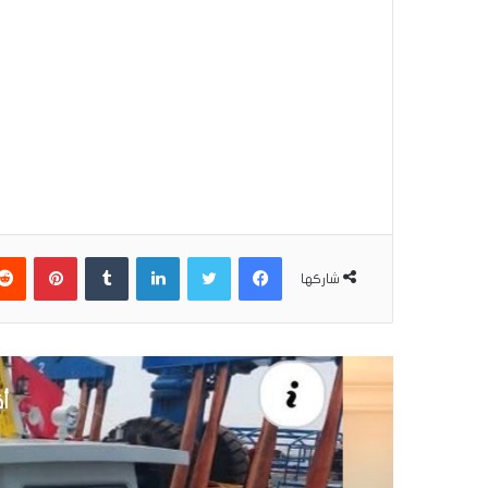
فيسبوك
تويتر
لينكدإن
بينتير
شاركها
أق