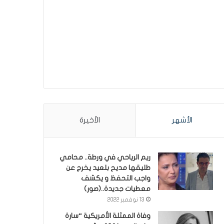
الأشهر
الأخيرة
ريم الرياحي في ورطة.. محامي
طليقها مديح بلعيد يخرج عن
واجب التحفظ و يكشف
معطيات جديدة..(صور)
13 نوفمبر 2022
وفاة الممثلة الأمريكية “سارة