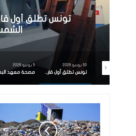
30 يونيو 6
تونس تطلق أول قارب ص
الشمسية 
30 يونيو 2026
3 يونيو 2026
بتمويل من البنك الاوروبي للاستثمار شركة ‘نقل تونس’ توقّع عقد اقتناء 18 عربة قطار جديدة من الصين لفائدة خط TGM
تونس تطلق أول قارب صيد كهربائي يعمل بالطاقة الشمسية في المتوسط