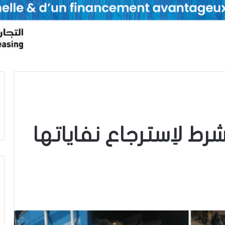
رط لاِسترجاع نفاياتها