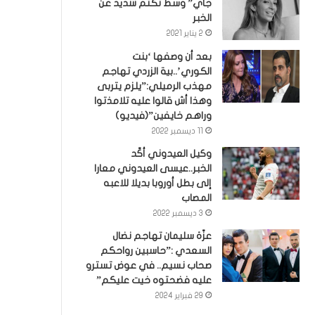
جاي” وسط تكتم شديد عن
الخبر
2 يناير 2021
بعد أن وصفها ‘بنت
الكوري’..بية الزردي تهاجم
مهذب الرميلي:”يلزم يتربى
وهذا أش قالوا عليه تلامذتوا
وراهم خايفين”(فيديو)
11 ديسمبر 2022
وكيل العيدوني أكّد
الخبر..عيسى العيدوني معارا
إلى بطل أوروبا بديلا للاعبه
المصاب
3 ديسمبر 2022
عزّة سليمان تهاجم نضال
السعدي :”حاسبين رواحكم
صحاب نسيم.. في عوض تسترو
عليه فضحتوه خيت عليكم”
29 فبراير 2024