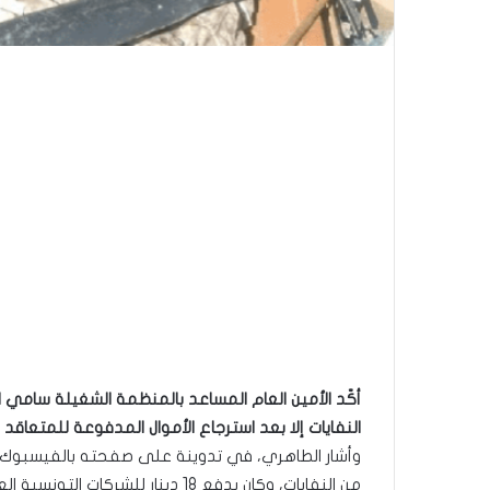
أكّد الأمين العام المساعد بالمنظمة الشغيلة سامي ال
النفايات إلا بعد استرجاع الأموال المدفوعة للمتعاقد 
من النفايات، وكان يدفع 18 دينار للشركات التونسية العاملة في مجال النفايات أو للبلديات، للتخلص من القمامة”.