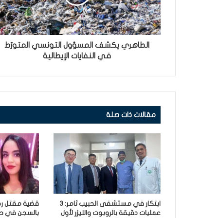
الطاهري يكشف المسؤول التونسي المتورّط
في النفايات الإيطالية
مقالات ذات صلة
ابتكار في مستشفى الحبيب ثامر: 3
قضية مقتل رح
عمليات دقيقة بالروبوت والليزر لأول
بالسجن في حق 3 أش