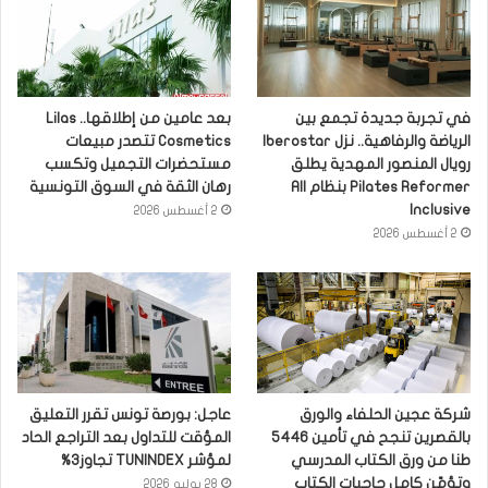
في تجربة جديدة تجمع بين
بعد عامين من إطلاقها.. Lilas
الرياضة والرفاهية.. نزل Iberostar
Cosmetics تتصدر مبيعات
رويال المنصور المهدية يطلق
مستحضرات التجميل وتكسب
Pilates Reformer بنظام All
رهان الثقة في السوق التونسية
Inclusive
2 أغسطس 2026
2 أغسطس 2026
شركة عجين الحلفاء والورق
عاجل: بورصة تونس تقرر التعليق
بالقصرين تنجح في تأمين 5446
المؤقت للتداول بعد التراجع الحاد
طنا من ورق الكتاب المدرسي
لمؤشر TUNINDEX تجاوز3%
وتؤمّن كامل حاجيات الكتاب
28 يوليو 2026