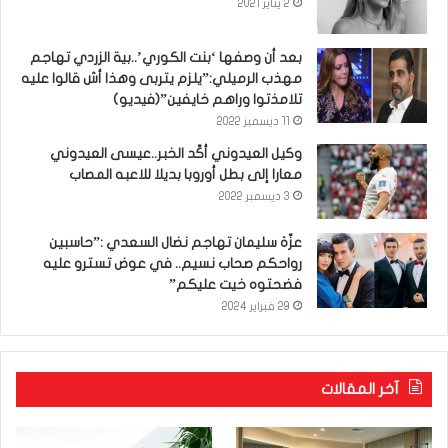
2 يناير 2021
بعد أن وصفها ‘بنت الكوري’..بية الزردي تهاجم
مهذب الرميلي:”يلزم يتربى وهذا أش قالوا عليه
تلامذتوا وراهم خايفين”(فيديو)
11 ديسمبر 2022
وكيل العيدوني أكّد الخبر..عيسى العيدوني
معارا إلى بطل أوروبا بديلا للاعبه المصاب
3 ديسمبر 2022
عزّة سليمان تهاجم نضال السعدي :”حاسبين
رواحكم صحاب نسيم.. في عوض تسترو عليه
فضحتوه خيت عليكم”
29 فبراير 2024
آخر المقالات