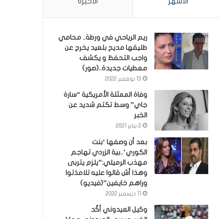
الأشهر
الأخيرة
ريم الرياحي في ورطة.. محامي
طليقها مديح بلعيد يخرج عن
واجب التحفظ و يكشف
معطيات جديدة..(صور)
13 نوفمبر 2022
وفاة الممثلة الأمريكية “سارة
جاي” وسط تكتم شديد عن
الخبر
2 يناير 2021
بعد أن وصفها ‘بنت
الكوري’..بية الزردي تهاجم
مهذب الرميلي:”يلزم يتربى
وهذا أش قالوا عليه تلامذتوا
وراهم خايفين”(فيديو)
11 ديسمبر 2022
وكيل العيدوني أكّد