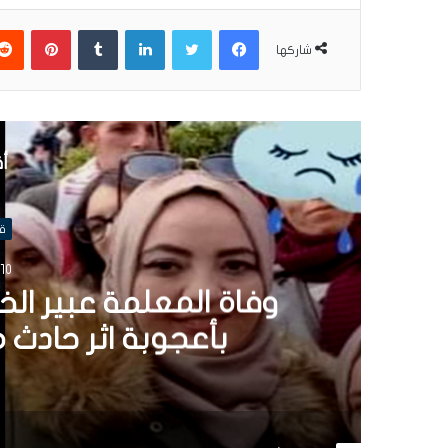
فيسبوك
تويتر
لينكدإن
بينتير
شاركها
أق
ق
26 سبتمبر 024
تحيّل عليها بواسطة ”ال
7 الاف دينار لمجهول (فيديو)