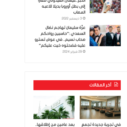
الخبر..عيسى العيدوني معارا
إلى بطل أوروبا بديلا للاعبه
المصاب
3 ديسمبر 2022
عزّة سليمان تهاجم نضال
السعدي :”حاسبين رواحكم
صحاب نسيم.. في عوض تسترو
عليه فضحتوه خيت عليكم”
29 فبراير 2024
آخر المقالات
في تجربة جديدة تجمع
بعد عامين من إطلاقها..