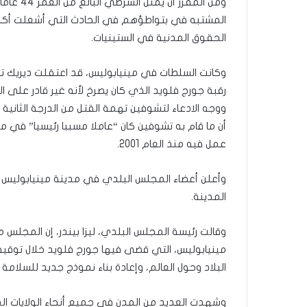
ومن المق
المشتبه في بتواطؤهم في الحادث التي أشعلت أكبر
الحقوق المدنية في الستينيات.
وكانت السلطات في مينيابوليس، قد اعتقلت ديريك ت
رقبة جورج فلويد الذي كان يصرخ لأنه غير قادر على
ووجه الادعاء لتشوفين تهمة القتل من الدرجة الثانية (
أن ما قام به تشوفين كان “عاملا مسببا رئيسيا” في
عمل فيه منذ العام 2001.
وأعلن أعضاء المجلس البلدي في مدينة مينيابوليس ب
المدينة.
وقالت رئيسة المجلس البلدي، ليزا بيندر، إن المجلس
مينيابوليس، التي قضى فيها جورج فلويد خلال توقيف
البلاد وحول العالم، وإعادة بناء نموذج جديد للسلامة
وشهدت العديد من المدن في جميع أنحاء الولايات ال