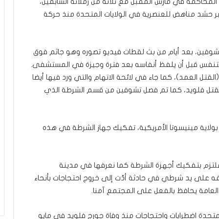
رر أن يمثل الشرطي البالغ من العمر 44 عامًا المحاكمة في مارس المقبل مع ثلاثة من زملائه السابقين،
 حشد مناهض للعنصرية في الولايات المتحدة منذ حركة
شوفين، بعد أيام من بث لقطات فيديو تصوره وهو جاثم فوق
 التنفس قبل أن يلفظ أنفاسه بعد فترة وجيزة في المستشفى.
القتل العمد)، كما جاء في لائحة الاتهام والتي ورد فيها أيضا
 مقتل فلويد، كما تم فصل تشوفين من قسم الشرطة الذي
ولاية مينيسوتا الأمريكية، تفكيك جهاز الشرطة في هذه
 ملتزم بتفكيك أجهزة الشرطة كما نعرفها في مدينة
ه على يد شرطي في حادثة أدّت إلى خروج احتجاجات بأنحاء
 العامة يحافظ بالفعل على المجتمع آمنا.
متحدة اضطرابات واحتجاجات منذ وفاة جورج فلويد في مايو