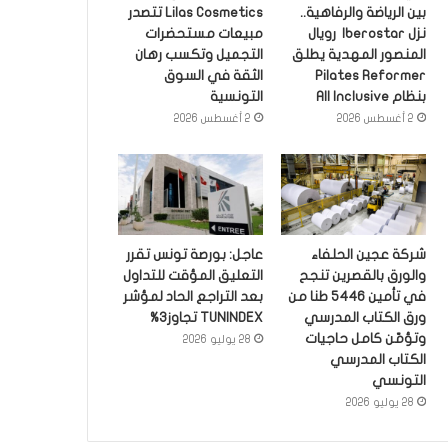
بين الرياضة والرفاهية..
Lilas Cosmetics تتصدر
نزل Iberostar رويال
مبيعات مستحضرات
المنصور المهدية يطلق
التجميل وتكسب رهان
Pilates Reformer
الثقة في السوق
بنظام All Inclusive
التونسية
2 أغسطس 2026
2 أغسطس 2026
شركة عجين الحلفاء
عاجل: بورصة تونس تقرر
والورق بالقصرين تنجح
التعليق المؤقت للتداول
في تأمين 5446 طنا من
بعد التراجع الحاد لمؤشر
ورق الكتاب المدرسي
TUNINDEX تجاوز3%
وتؤمّن كامل حاجيات
28 يوليو 2026
الكتاب المدرسي
التونسي
28 يوليو 2026