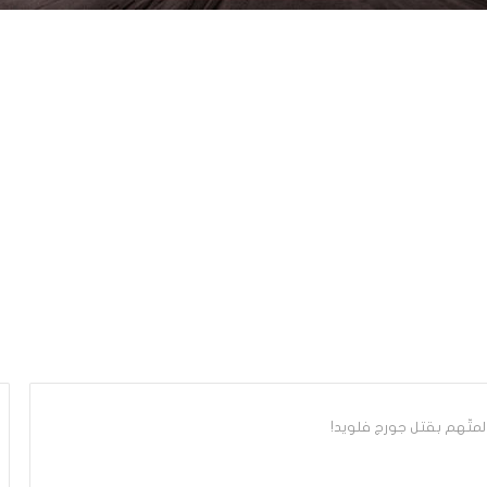
لمتّهم بقتل جورج فلويد!