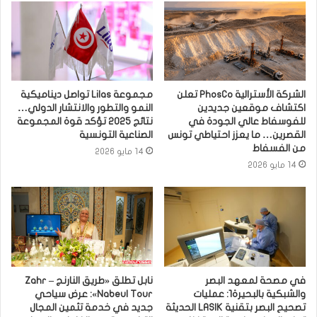
الشركة الأسترالية PhosCo تعلن
مجموعة Lilas تواصل ديناميكية
اكتشاف موقعين جديدين
النمو والتطور والانتشار الدولي…
للفوسفاط عالي الجودة في
نتائج 2025 تؤكد قوة المجموعة
القصرين… ما يعزز احتياطي تونس
الصناعية التونسية
من الفسفاط
14 مايو 2026
14 مايو 2026
في مصحة لمعهد البصر
نابل تطلق «طريق النارنج – Zahr
والشبكية بالبحيرة1: عمليات
Nabeul Tour»: عرض سياحي
تصحيح البصر بتقنية LASIK الحديثة
جديد في خدمة تثمين المجال