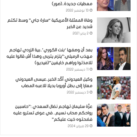
معطيات جديدة..(صور)
13 نوفمبر 2022
وفاة الممثلة الأمريكية “سارة جاي” وسط تكتم
شديد عن الخبر
2 يناير 2021
بعد أن وصفها ‘بنت الكوري’..بية الزردي تهاجم
مهذب الرميلي:”يلزم يتربى وهذا أش قالوا عليه
تلامذتوا وراهم خايفين”(فيديو)
11 ديسمبر 2022
وكيل العيدوني أكّد الخبر..عيسى العيدوني
معارا إلى بطل أوروبا بديلا للاعبه المصاب
3 ديسمبر 2022
عزّة سليمان تهاجم نضال السعدي :”حاسبين
رواحكم صحاب نسيم.. في عوض تسترو عليه
فضحتوه خيت عليكم”
29 فبراير 2024