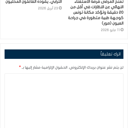
تمنح المرضى فرصة الاستغناء
الترابي، يقوده الفاعلون المحليون
النهائي عن النظارات في أقل من
23 أبريل 2026
20 دقيقة وتؤكد مكانة تونس
كوجهة طبية متطورة في جراحة
العيون (صور)
11 مايو 2026
اترك تعليقاً
لن يتم نشر عنوان بريدك الإلكتروني.
الحقول الإلزامية مشار إليها بـ
*
ا
ل
ت
ع
ل
ي