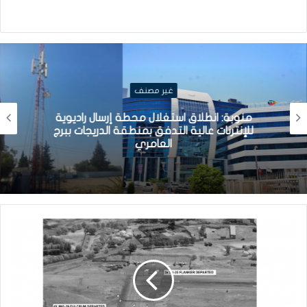
غير مصنف
منوبة: انطلاق استغلال محطة إرسال راديوية
للإنترنات عالية التدفق بمنطقة الدريجات ببرج
العامري