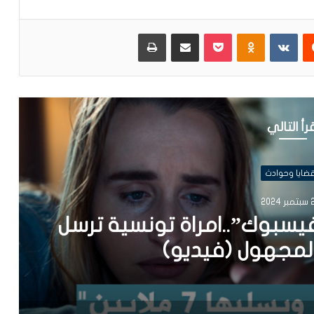
يست
Odnoklassniki
بوكيت
مشاركة عبر البريد
طباعة
رأ التالي
ضايا وحوادث
2
فيسبوك”..امراة تونسية ترسل