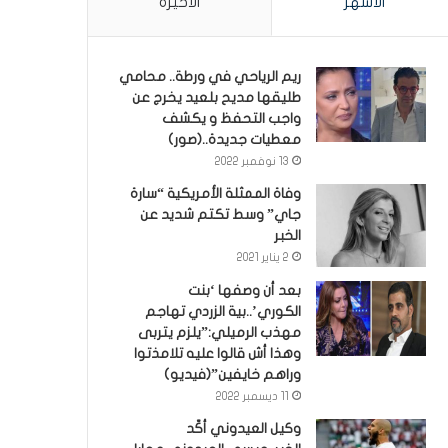
الأشهر
الأخيرة
ريم الرياحي في ورطة.. محامي
طليقها مديح بلعيد يخرج عن
واجب التحفظ و يكشف
معطيات جديدة..(صور)
13 نوفمبر 2022
وفاة الممثلة الأمريكية “سارة
جاي” وسط تكتم شديد عن
الخبر
2 يناير 2021
بعد أن وصفها ‘بنت
الكوري’..بية الزردي تهاجم
مهذب الرميلي:”يلزم يتربى
وهذا أش قالوا عليه تلامذتوا
وراهم خايفين”(فيديو)
11 ديسمبر 2022
وكيل العيدوني أكّد