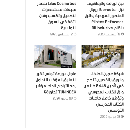
بين الرياضة والرفاهية..
Lilas Cosmetics تتصدر
نزل Iberostar رويال
مبيعات مستحضرات
المنصور المهدية يطلق
التجميل وتكسب رهان
Pilates Reformer
الثقة في السوق
بنظام All Inclusive
التونسية
2 أغسطس 2026
2 أغسطس 2026
شركة عجين الحلفاء
عاجل: بورصة تونس تقرر
والورق بالقصرين تنجح
التعليق المؤقت للتداول
في تأمين 5446 طنا من
بعد التراجع الحاد لمؤشر
ورق الكتاب المدرسي
TUNINDEX تجاوز3%
وتؤمّن كامل حاجيات
28 يوليو 2026
الكتاب المدرسي
التونسي
28 يوليو 2026