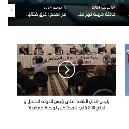
24 يونيو 2024
18 يونيو 2024
5 مايو 2024
 جرار فلاحي امام المدرسة الاعدادية بعوسجة
حادثة حزينة تهزّ منوبة : وفاة الأم من شدّة فرحتها بنجاح ابنتها الوحيدة في البكالوريا
غار الملح : غرق فتاتيْن من نفس العائلة.. وإنقاذ 3 أخريات
رئيس هلال الشابة:'على رئيس الدولة التدخل و
البارح 200 قارب للمحتجين لهجرة جماعية'