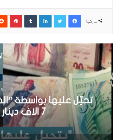
فيسبوك
تويتر
لينكدإن
بينتير
شاركها
أق
ق
26 سبتمبر 024
تحيّل عليها بواسطة ”ال
7 الاف دينار لمجهول (فيديو)