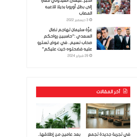
الخبر..عيسى العيدوني معارا
إلى بطل أوروبا بديلا للاعبه
المصاب
3 ديسمبر 2022
عزّة سليمان تهاجم نضال
السعدي :”حاسبين رواحكم
صحاب نسيم.. في عوض تسترو
عليه فضحتوه خيت عليكم”
29 فبراير 2024
آخر المقالات
في تجربة جديدة تجمع
بعد عامين من إطلاقها..