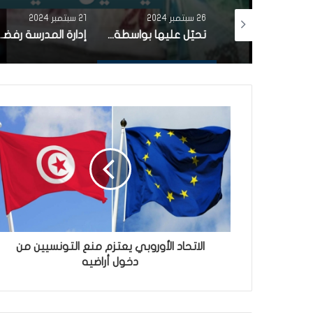
26 سبتمبر 2024
21 سبتمبر 2024
وفاة المعلمة عبير الخياطي ونجاة ابنتها الصغيرة بأعجوبة اثر حادث مرور أليم في بن عروس
تحيّل عليها بواسطة ”الفيسبوك”..امراة تونسية ترسل 7 الاف دينار لمجهول (فيديو)
إدارة المدرسة رفضت منحها بطاقة دخول:وفاة تلميذة دهسها
الاتحاد الأوروبي يعتزم منع التونسيين من
دخول أراضيه